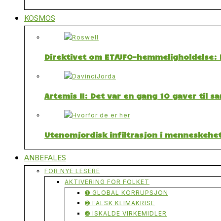
KOSMOS
Direktivet om ET/UFO-hemmeligholdelse: F
Artemis II: Det var en gang 10 gaver til 
Utenomjordisk infiltrasjon i menneskehet
ANBEFALES
FOR NYE LESERE
AKTIVERING FOR FOLKET
➊ GLOBAL KORRUPSJON
➋ FALSK KLIMAKRISE
➌ ISKALDE VIRKEMIDLER