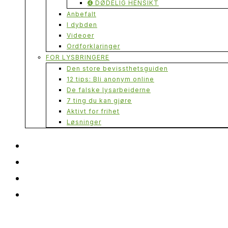
➍ DØDELIG HENSIKT
Anbefalt
I dybden
Videoer
Ordforklaringer
FOR LYSBRINGERE
Den store bevissthetsguiden
12 tips: Bli anonym online
De falske lysarbeiderne
7 ting du kan gjøre
Aktivt for frihet
Løsninger