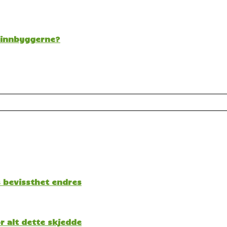
t innbyggerne?
s bevissthet endres
 alt dette skjedde