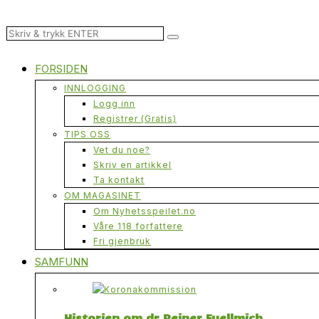
FORSIDEN
INNLOGGING
Logg inn
Registrer (Gratis)
TIPS OSS
Vet du noe?
Skriv en artikkel
Ta kontakt
OM MAGASINET
Om Nyhetsspeilet.no
Våre 118 forfattere
Fri gjenbruk
SAMFUNN
Historien om dr Reiner Fuellmich