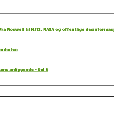
ra Roswell til MJ12, NASA og offentlige desinformas
sannheten
ens anliggende – Del 3