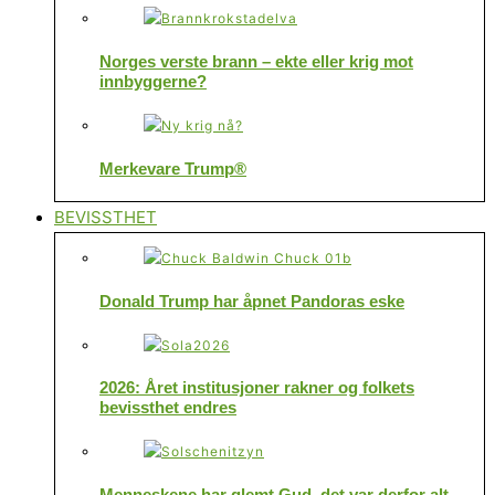
Norges verste brann – ekte eller krig mot
innbyggerne?
Merkevare Trump®
BEVISSTHET
Donald Trump har åpnet Pandoras eske
2026: Året institusjoner rakner og folkets
bevissthet endres
Menneskene har glemt Gud, det var derfor alt