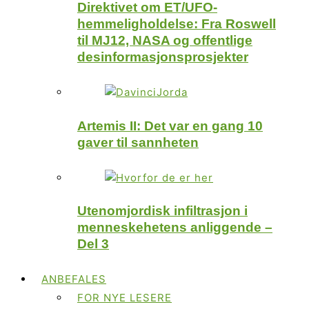
Direktivet om ET/UFO-
hemmeligholdelse: Fra Roswell
til MJ12, NASA og offentlige
desinformasjonsprosjekter
Artemis II: Det var en gang 10
gaver til sannheten
Utenomjordisk infiltrasjon i
menneskehetens anliggende –
Del 3
ANBEFALES
FOR NYE LESERE