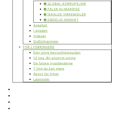
➊ GLOBAL KORRUPSJON
➋ FALSK KLIMAKRISE
➌ ISKALDE VIRKEMIDLER
➍ DØDELIG HENSIKT
Anbefalt
I dybden
Videoer
Ordforklaringer
FOR LYSBRINGERE
Den store bevissthetsguiden
12 tips: Bli anonym online
De falske lysarbeiderne
7 ting du kan gjøre
Aktivt for frihet
Løsninger