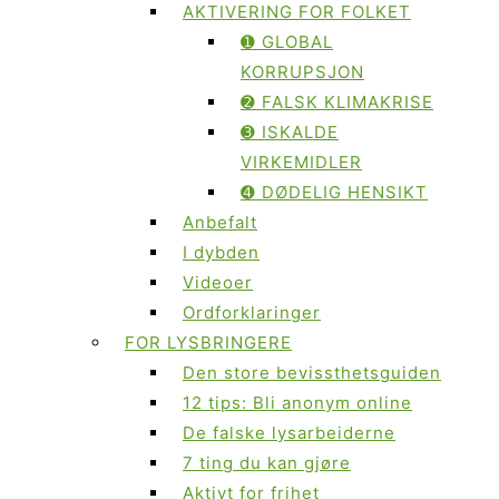
AKTIVERING FOR FOLKET
➊ GLOBAL
KORRUPSJON
➋ FALSK KLIMAKRISE
➌ ISKALDE
VIRKEMIDLER
➍ DØDELIG HENSIKT
Anbefalt
I dybden
Videoer
Ordforklaringer
FOR LYSBRINGERE
Den store bevissthetsguiden
12 tips: Bli anonym online
De falske lysarbeiderne
7 ting du kan gjøre
Aktivt for frihet