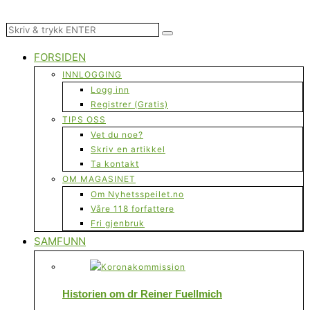
FORSIDEN
INNLOGGING
Logg inn
Registrer (Gratis)
TIPS OSS
Vet du noe?
Skriv en artikkel
Ta kontakt
OM MAGASINET
Om Nyhetsspeilet.no
Våre 118 forfattere
Fri gjenbruk
SAMFUNN
Historien om dr Reiner Fuellmich