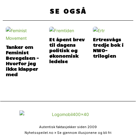
SE OGSÅ
Et åpent brev
Ertresvågs
til dagens
tredje bok i
Tanker om
politisk og
NWO-
Feminist
økonomisk
trilogien
Bevegelsen –
ledelse
Hvorfor jeg
ikke klapper
med
Autentisk faktasjekker siden 2009
Nyhetsspeilet.no » Se gjennom illusjonene og bli fri