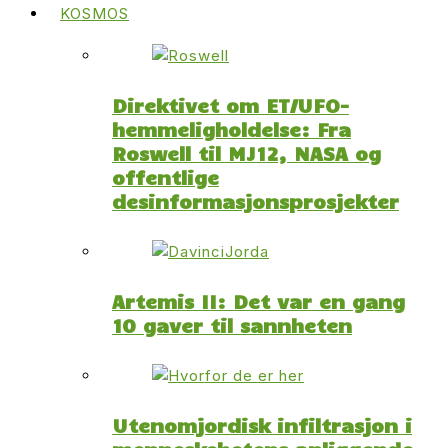
KOSMOS
Direktivet om ET/UFO-
hemmeligholdelse: Fra
Roswell til MJ12, NASA og
offentlige
desinformasjonsprosjekter
Artemis II: Det var en gang
10 gaver til sannheten
Utenomjordisk infiltrasjon i