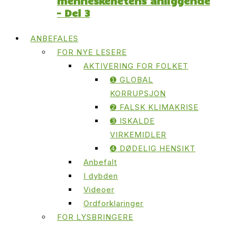
menneskehetens anliggende
– Del 3
ANBEFALES
FOR NYE LESERE
AKTIVERING FOR FOLKET
➊ GLOBAL
KORRUPSJON
➋ FALSK KLIMAKRISE
➌ ISKALDE
VIRKEMIDLER
➍ DØDELIG HENSIKT
Anbefalt
I dybden
Videoer
Ordforklaringer
FOR LYSBRINGERE