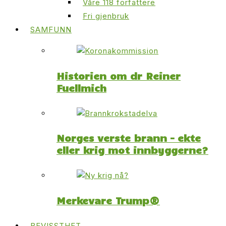
Våre 118 forfattere
Fri gjenbruk
SAMFUNN
Historien om dr Reiner
Fuellmich
Norges verste brann – ekte
eller krig mot innbyggerne?
Merkevare Trump®
BEVISSTHET