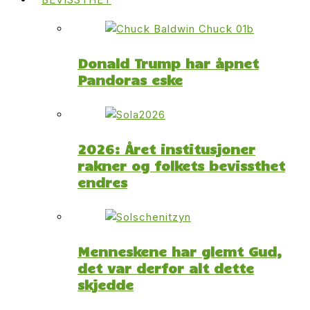
Donald Trump har åpnet
Pandoras eske
2026: Året institusjoner
rakner og folkets bevissthet
endres
Menneskene har glemt Gud,
det var derfor alt dette
skjedde