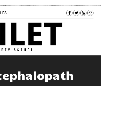
LES
 BEVISSTHET
cephalopath