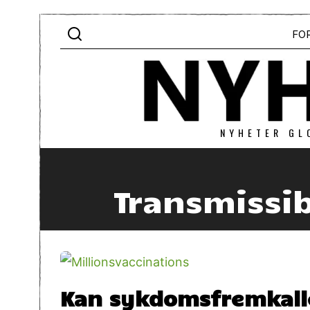
FO
NYHETER GL
Transmissi
Kan sykdomsfremkalle