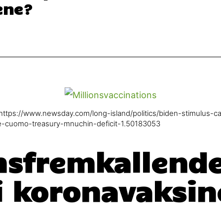
ene?
https://www.newsday.com/long-island/politics/biden-stimulus-c
re-cuomo-treasury-mnuchin-deficit-1.50183053
sfremkallende
 i koronavaksi