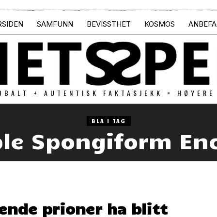
RSIDEN
SAMFUNN
BEVISSTHET
KOSMOS
ANBEFA
OBALT + AUTENTISK FAKTASJEKK = HØYERE
BLA I TAG
ble Spongiform En
nde prioner ha blitt