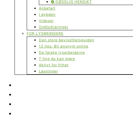
➍ DØDELIG HENSIKT
Anbefalt
I dybden
Videoer
Ordforklaringer
FOR LYSBRINGERE
Den store bevissthetsguiden
12 tips: Bli anonym online
De falske lysarbeiderne
7 ting du kan gjøre
Aktivt for frihet
Løsninger