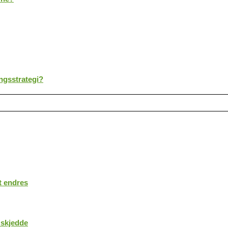
ingsstrategi?
t endres
 skjedde