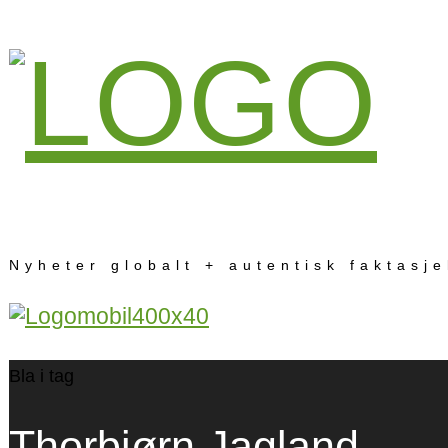
Nyheter globalt + autentisk faktasj
Bla i tag
Thorbjørn Jagland