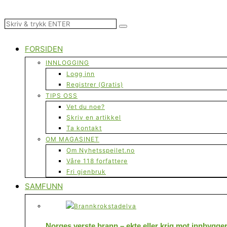
FORSIDEN
INNLOGGING
Logg inn
Registrer (Gratis)
TIPS OSS
Vet du noe?
Skriv en artikkel
Ta kontakt
OM MAGASINET
Om Nyhetsspeilet.no
Våre 118 forfattere
Fri gjenbruk
SAMFUNN
Norges verste brann – ekte eller krig mot innbygge