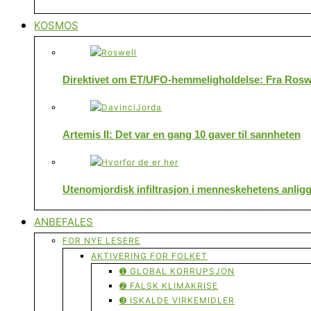
KOSMOS
Direktivet om ET/UFO-hemmeligholdelse: Fra Roswe
Artemis II: Det var en gang 10 gaver til sannheten
Utenomjordisk infiltrasjon i menneskehetens anlig
ANBEFALES
FOR NYE LESERE
AKTIVERING FOR FOLKET
➊ GLOBAL KORRUPSJON
➋ FALSK KLIMAKRISE
➌ ISKALDE VIRKEMIDLER