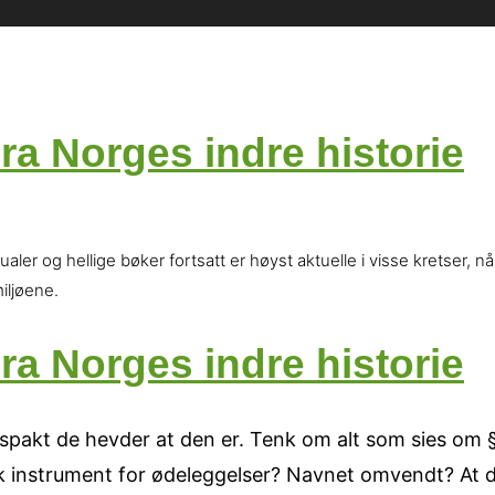
a Norges indre historie
er og hellige bøker fortsatt er høyst aktuelle i visse kretser, når
iljøene.
a Norges indre historie
akt de hevder at den er. Tenk om alt som sies om §5, 
 instrument for ødeleggelser? Navnet omvendt? At d