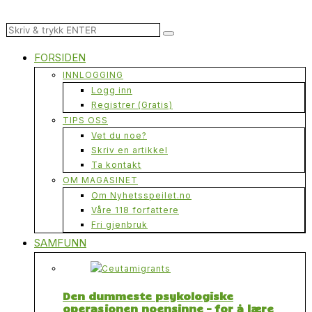
FORSIDEN
INNLOGGING
Logg inn
Registrer (Gratis)
TIPS OSS
Vet du noe?
Skriv en artikkel
Ta kontakt
OM MAGASINET
Om Nyhetsspeilet.no
Våre 118 forfattere
Fri gjenbruk
SAMFUNN
Den dummeste psykologiske
operasjonen noensinne – for å lære