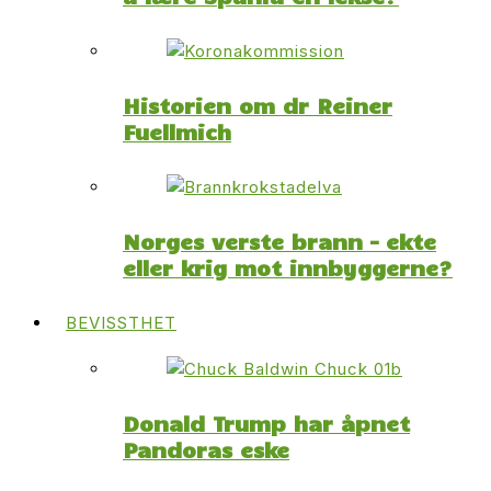
Historien om dr Reiner
Fuellmich
Norges verste brann – ekte
eller krig mot innbyggerne?
BEVISSTHET
Donald Trump har åpnet
Pandoras eske