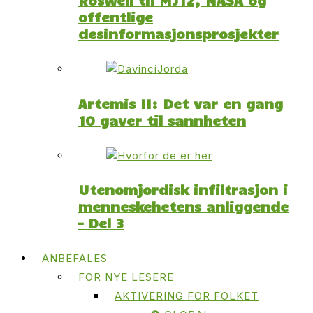
offentlige
desinformasjonsprosjekter
Artemis II: Det var en gang
10 gaver til sannheten
Utenomjordisk infiltrasjon i
menneskehetens anliggende
– Del 3
ANBEFALES
FOR NYE LESERE
AKTIVERING FOR FOLKET