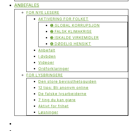
ANBEFALES
FOR NYE LESERE
AKTIVERING FOR FOLKET
➊ GLOBAL KORRUPSJON
➋ FALSK KLIMAKRISE
➌ ISKALDE VIRKEMIDLER
➍ DØDELIG HENSIKT
Anbefalt
I dybden
Videoer
Ordforklaringer
FOR LYSBRINGERE
Den store bevissthetsguiden
12 tips: Bli anonym online
De falske lysarbeiderne
7 ting du kan gjøre
Aktivt for frihet
Løsninger