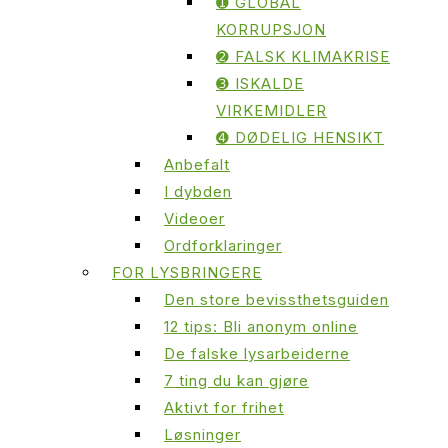
➊ GLOBAL
KORRUPSJON
➋ FALSK KLIMAKRISE
➌ ISKALDE
VIRKEMIDLER
➍ DØDELIG HENSIKT
Anbefalt
I dybden
Videoer
Ordforklaringer
FOR LYSBRINGERE
Den store bevissthetsguiden
12 tips: Bli anonym online
De falske lysarbeiderne
7 ting du kan gjøre
Aktivt for frihet
Løsninger