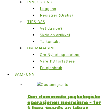
INNLOGGING
Logg inn
Registrer (Gratis)
TIPS OSS
Vet du noe?
Skriv en artikkel
Ta kontakt
OM MAGASINET
Om Nyhetsspeilet.no
Våre 118 forfattere
Fri gjenbruk
SAMFUNN
Den dummeste psykologiske
operasjonen noensinne – for
å lære Spania en lekse?