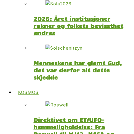
2026: Året institusjoner
rakner og folkets bevissthet
endres
Menneskene har glemt Gud,
det var derfor alt dette
skjedde
KOSMOS
Direktivet om ET/UFO-
hemmeligholdelse: Fra
Roswell til MJ12, NASA og