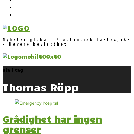
Nyheter globalt + autentisk faktasjekk
= Høyere bevissthet
Bla i tag
Thomas Röpp
Grådighet har ingen
grenser