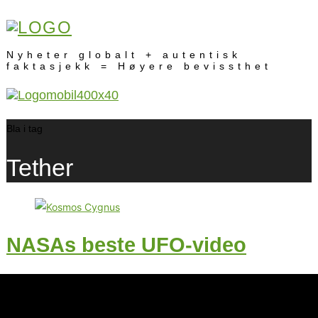
Nyheter globalt + autentisk
faktasjekk = Høyere bevissthet
Bla i tag
Tether
NASAs beste UFO-video