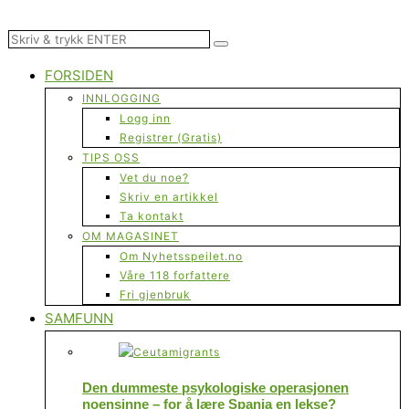
FORSIDEN
INNLOGGING
Logg inn
Registrer (Gratis)
TIPS OSS
Vet du noe?
Skriv en artikkel
Ta kontakt
OM MAGASINET
Om Nyhetsspeilet.no
Våre 118 forfattere
Fri gjenbruk
SAMFUNN
Den dummeste psykologiske operasjonen
noensinne – for å lære Spania en lekse?