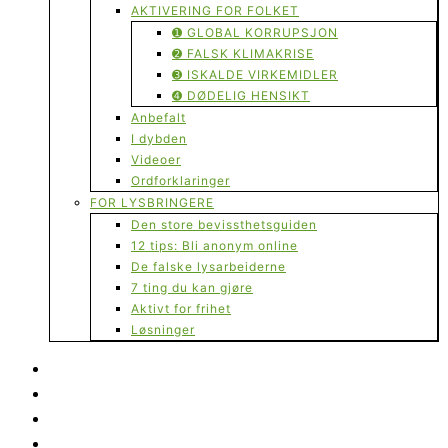
AKTIVERING FOR FOLKET
➊ GLOBAL KORRUPSJON
➋ FALSK KLIMAKRISE
➌ ISKALDE VIRKEMIDLER
➍ DØDELIG HENSIKT
Anbefalt
I dybden
Videoer
Ordforklaringer
FOR LYSBRINGERE
Den store bevissthetsguiden
12 tips: Bli anonym online
De falske lysarbeiderne
7 ting du kan gjøre
Aktivt for frihet
Løsninger