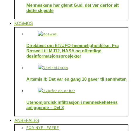
Menneskene har glemt Gud, det var derfor alt
dette skjedde
KOSMOS
Direktivet om ET/UFO-hemmeligholdelse: Fra
Roswell til MJ12, NASA og offentlige
desinformasjonsprosjekter
Artemis II: Det var en gang 10 gaver til sannheten
Utenomjordisk infiltrasjon i menneskehetens
anliggende – Del 3
ANBEFALES
FOR NYE LESERE