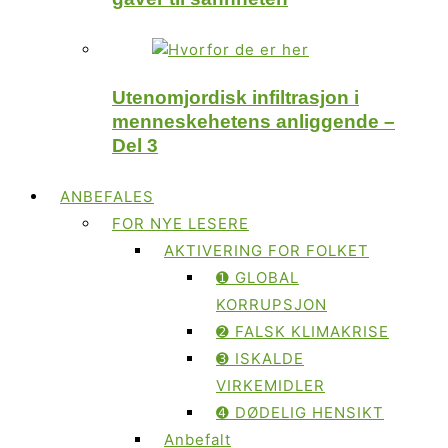
Utenomjordisk infiltrasjon i
menneskehetens anliggende –
Del 3
ANBEFALES
FOR NYE LESERE
AKTIVERING FOR FOLKET
➊ GLOBAL
KORRUPSJON
➋ FALSK KLIMAKRISE
➌ ISKALDE
VIRKEMIDLER
➍ DØDELIG HENSIKT
Anbefalt