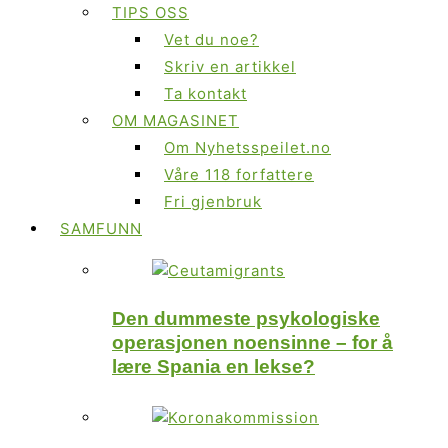
TIPS OSS
Vet du noe?
Skriv en artikkel
Ta kontakt
OM MAGASINET
Om Nyhetsspeilet.no
Våre 118 forfattere
Fri gjenbruk
SAMFUNN
Den dummeste psykologiske
operasjonen noensinne – for å
lære Spania en lekse?