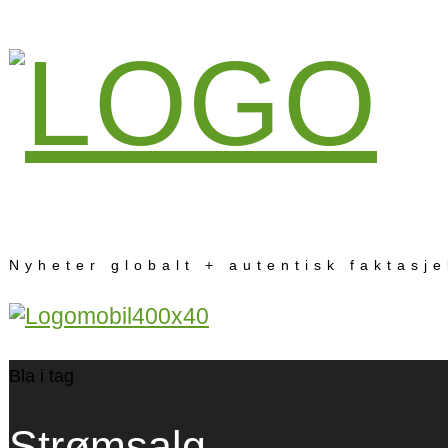
Nyheter globalt + autentisk faktasj
Bla i tag
Strømsalg