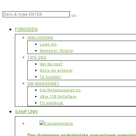
FORSIDEN
INNLOGGING
Logg inn
Registrer (Gratis)
TIPS OSS
Vet du noe?
Skriv en artikkel
Ta kontakt
OM MAGASINET
Om Nyhetsspeilet.no
Våre 118 forfattere
Fri gjenbruk
SAMFUNN
Den dummeste psykologiske operasjonen noensinne 