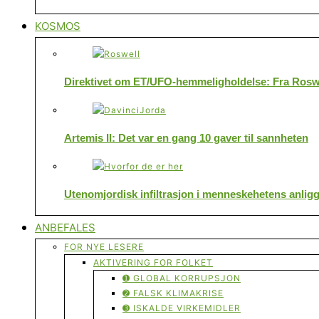
KOSMOS
Direktivet om ET/UFO-hemmeligholdelse: Fra Roswe
Artemis II: Det var en gang 10 gaver til sannheten
Utenomjordisk infiltrasjon i menneskehetens anlig
ANBEFALES
FOR NYE LESERE
AKTIVERING FOR FOLKET
➊ GLOBAL KORRUPSJON
➋ FALSK KLIMAKRISE
➌ ISKALDE VIRKEMIDLER