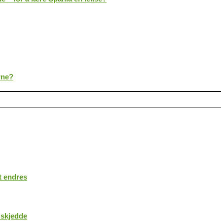
rne?
t endres
 skjedde