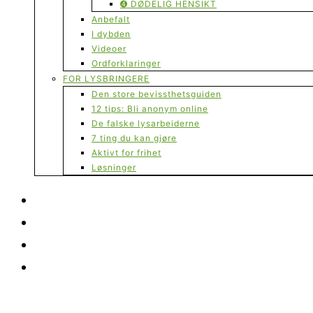
➍ DØDELIG HENSIKT
Anbefalt
I dybden
Videoer
Ordforklaringer
FOR LYSBRINGERE
Den store bevissthetsguiden
12 tips: Bli anonym online
De falske lysarbeiderne
7 ting du kan gjøre
Aktivt for frihet
Løsninger