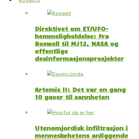
KOSMOS
Direktivet om ET/UFO-
hemmeligholdelse: Fra
Roswell til MJ12, NASA og
offentlige
desinformasjonsprosjekter
Artemis II: Det var en gang
10 gaver til sannheten
Utenomjordisk infiltrasjon i
menneskehetens anliggende