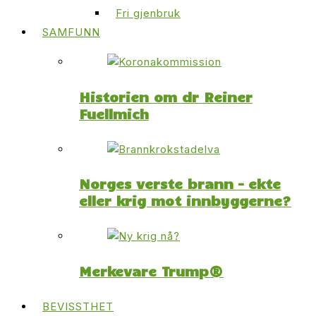
Fri gjenbruk
SAMFUNN
Historien om dr Reiner
Fuellmich
Norges verste brann – ekte
eller krig mot innbyggerne?
Merkevare Trump®
BEVISSTHET