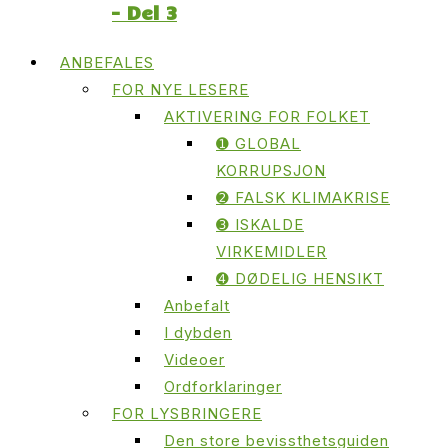
– Del 3
ANBEFALES
FOR NYE LESERE
AKTIVERING FOR FOLKET
➊ GLOBAL
KORRUPSJON
➋ FALSK KLIMAKRISE
➌ ISKALDE
VIRKEMIDLER
➍ DØDELIG HENSIKT
Anbefalt
I dybden
Videoer
Ordforklaringer
FOR LYSBRINGERE
Den store bevissthetsguiden