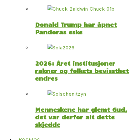
Donald Trump har åpnet
Pandoras eske
2026: Året institusjoner
rakner og folkets bevissthet
endres
Menneskene har glemt Gud,
det var derfor alt dette
skjedde