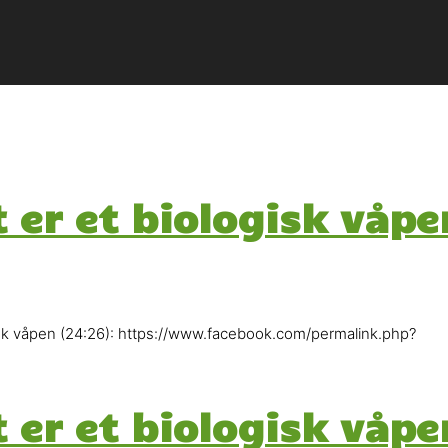
t er et biologisk våpe
k våpen (24:26): https://www.facebook.com/permalink.php?
t er et biologisk våpe