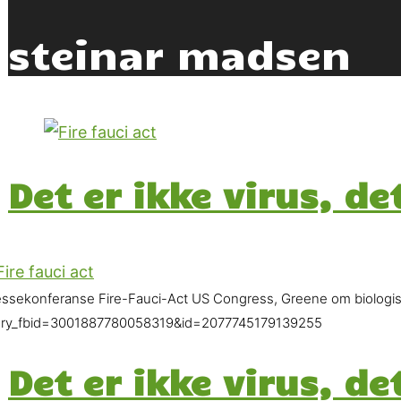
steinar madsen
Det er ikke virus, de
essekonferanse Fire-Fauci-Act US Congress, Greene om biologis
ory_fbid=3001887780058319&id=2077745179139255
Det er ikke virus, de