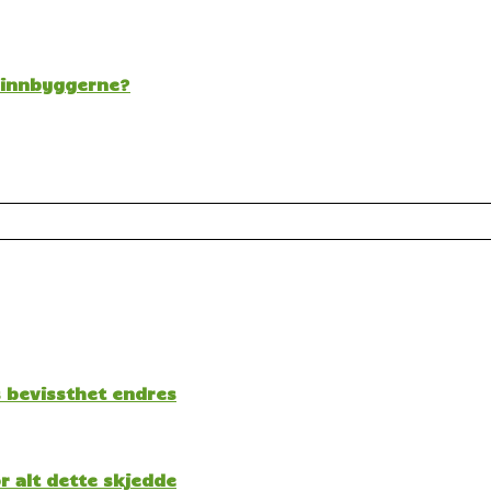
t innbyggerne?
s bevissthet endres
 alt dette skjedde