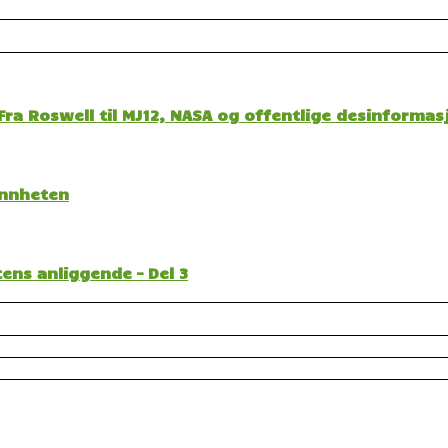
ra Roswell til MJ12, NASA og offentlige desinformas
sannheten
ens anliggende – Del 3