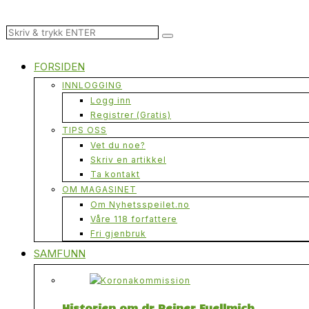
FORSIDEN
INNLOGGING
Logg inn
Registrer (Gratis)
TIPS OSS
Vet du noe?
Skriv en artikkel
Ta kontakt
OM MAGASINET
Om Nyhetsspeilet.no
Våre 118 forfattere
Fri gjenbruk
SAMFUNN
Historien om dr Reiner Fuellmich