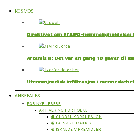
KOSMOS
Direktivet om ET/UFO-hemmeligholdelse: F
Artemis II: Det var en gang 10 gaver til 
Utenomjordisk infiltrasjon i menneskehet
ANBEFALES
FOR NYE LESERE
AKTIVERING FOR FOLKET
➊ GLOBAL KORRUPSJON
➋ FALSK KLIMAKRISE
➌ ISKALDE VIRKEMIDLER