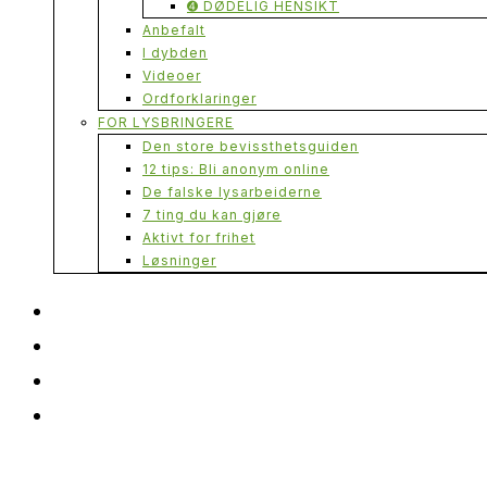
➍ DØDELIG HENSIKT
Anbefalt
I dybden
Videoer
Ordforklaringer
FOR LYSBRINGERE
Den store bevissthetsguiden
12 tips: Bli anonym online
De falske lysarbeiderne
7 ting du kan gjøre
Aktivt for frihet
Løsninger