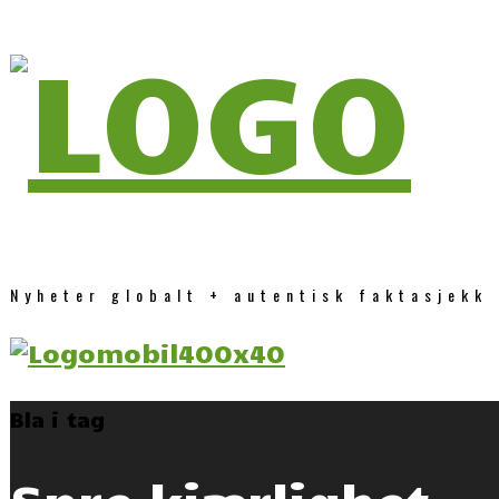
Nyheter globalt + autentisk faktasjekk
Bla i tag
Spre kjærlighet