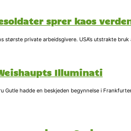
esoldater sprer kaos verde
s største private arbeidsgivere. USA’s utstrakte bruk
Weishaupts Illuminati
u Gutle hadde en beskjeden begynnelse i Frankfurte