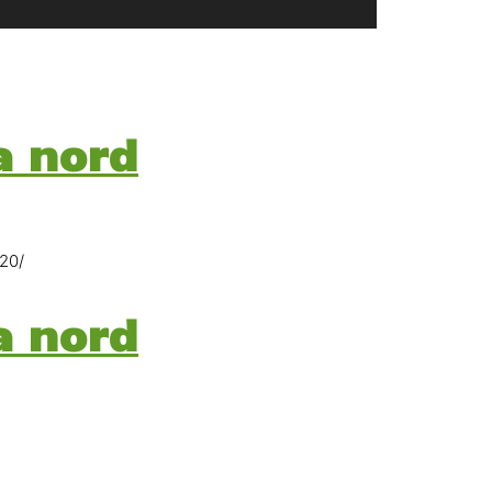
a nord
20/
a nord