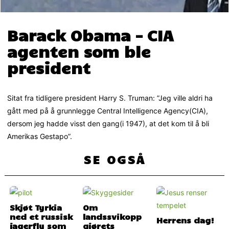
Barack Obama – CIA
agenten som ble
president
Sitat fra tidligere president Harry S. Truman: ”Jeg ville aldri ha
gått med på å grunnlegge Central Intelligence Agency(CIA),
dersom jeg hadde visst den gang(i 1947), at det kom til å bli
Amerikas Gestapo”.
SE OGSÅ
Skjøt Tyrkia
Om
ned et russisk
landssvikopp
Herrens dag!
jagerfly som
gjørets