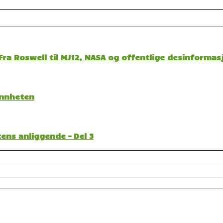
ra Roswell til MJ12, NASA og offentlige desinformas
sannheten
ens anliggende – Del 3