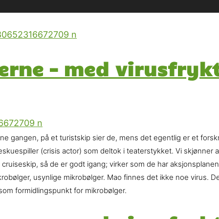
erne – med virusfryk
ne gangen, på et turistskip sier de, mens det egentlig er et fors
uespiller (crisis actor) som deltok i teaterstykket. Vi skjønner at
 cruiseskip, så de er godt igang; virker som de har aksjonsplanene
obølger, usynlige mikrobølger. Mao finnes det ikke noe virus. De
om formidlingspunkt for mikrobølger.