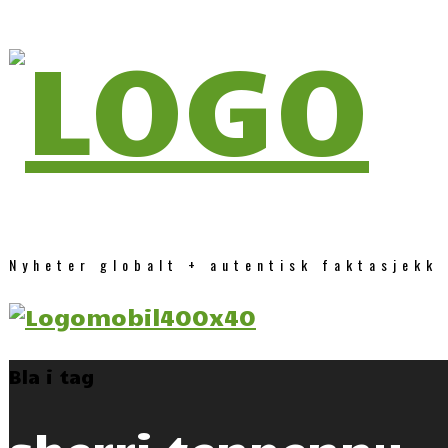
Nyheter globalt + autentisk faktasjekk
Bla i tag
sherri tenpenny