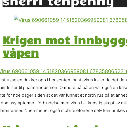
Krigen mot innbygg
våpen
ustrusselen dukker opp i horisonten, hantavirus kaller de det den
bindelser til pharmaindustrien. Ombord på båten var også en krisesk
te for noe dager siden at det var funnet et norovirus på et annet
domssymptomer i forbindelse med virus blir kunstig skapt av mikr
bilantenner. Noen mener også mobiltelefonene selv kan brukes s