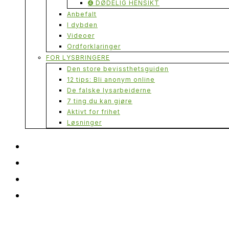
➍ DØDELIG HENSIKT
Anbefalt
I dybden
Videoer
Ordforklaringer
FOR LYSBRINGERE
Den store bevissthetsguiden
12 tips: Bli anonym online
De falske lysarbeiderne
7 ting du kan gjøre
Aktivt for frihet
Løsninger