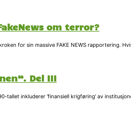
 FakeNews om terror?
ekroken for sin massive FAKE NEWS rapportering. Hvis
en”. Del III
llet inkluderer ’finansiell krigføring’ av institusjon