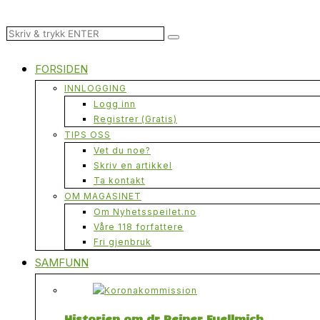
FORSIDEN
INNLOGGING
Logg inn
Registrer (Gratis)
TIPS OSS
Vet du noe?
Skriv en artikkel
Ta kontakt
OM MAGASINET
Om Nyhetsspeilet.no
Våre 118 forfattere
Fri gjenbruk
SAMFUNN
Historien om dr Reiner Fuellmich