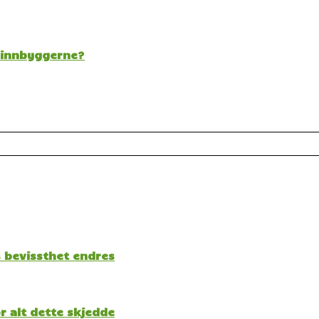
t innbyggerne?
s bevissthet endres
 alt dette skjedde