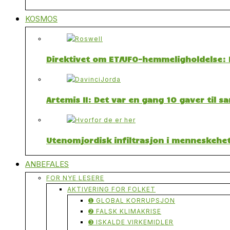
KOSMOS
Direktivet om ET/UFO-hemmeligholdelse: F
Artemis II: Det var en gang 10 gaver til 
Utenomjordisk infiltrasjon i menneskehet
ANBEFALES
FOR NYE LESERE
AKTIVERING FOR FOLKET
➊ GLOBAL KORRUPSJON
➋ FALSK KLIMAKRISE
➌ ISKALDE VIRKEMIDLER