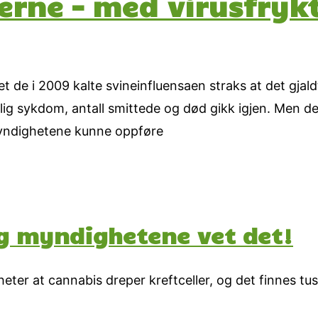
erne – med virusfryk
 de i 2009 kalte svineinfluensaen straks at det gjald
rlig sykdom, antall smittede og død gikk igjen. Men det
yndighetene kunne oppføre
og myndighetene vet det!
r at cannabis dreper kreftceller, og det finnes tuse