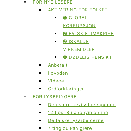
FOR NYE LESERE
AKTIVERING FOR FOLKET
➊ GLOBAL
KORRUPSJON
➋ FALSK KLIMAKRISE
➌ ISKALDE
VIRKEMIDLER
➍ DØDELIG HENSIKT
Anbefalt
I dybden
Videoer
Ordforklaringer
FOR LYSBRINGERE
Den store bevissthetsguiden
12 tips: Bli anonym online
De falske lysarbeiderne
7 ting du kan gjøre