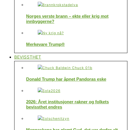
Norges verste brann – ekte eller krig mot
innbyggerne?
Merkevare Trump®
BEVISSTHET
Donald Trump har åpnet Pandoras eske
2026: Året institusjoner rakner og folkets
bevissthet endres
Menneskene har glemt Gud, det var derfor alt