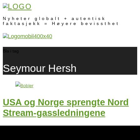
Nyheter globalt + autentisk
faktasjekk = Høyere bevissthet
Bla i tag
Seymour Hersh
USA og Norge sprengte Nord
Stream-gassledningene