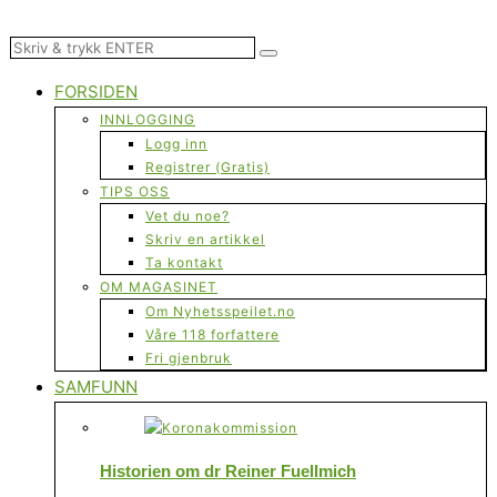
FORSIDEN
INNLOGGING
Logg inn
Registrer (Gratis)
TIPS OSS
Vet du noe?
Skriv en artikkel
Ta kontakt
OM MAGASINET
Om Nyhetsspeilet.no
Våre 118 forfattere
Fri gjenbruk
SAMFUNN
Historien om dr Reiner Fuellmich