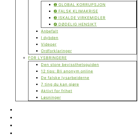
➊ GLOBAL KORRUPSJON
➋ FALSK KLIMAKRISE
➌ ISKALDE VIRKEMIDLER
➍ DØDELIG HENSIKT
Anbefalt
I dybden
Videoer
Ordforklaringer
FOR LYSBRINGERE
Den store bevissthetsguiden
12 tips: Bli anonym online
De falske lysarbeiderne
7 ting du kan gjøre
Aktivt for frihet
Løsninger