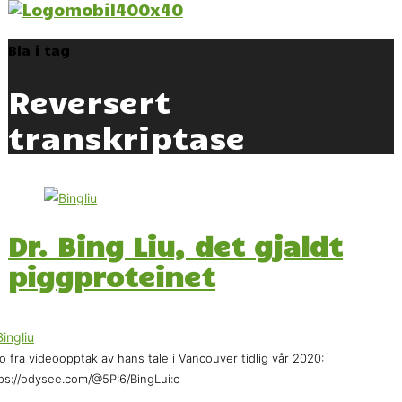
Bla i tag
Reversert
transkriptase
Dr. Bing Liu, det gjaldt
piggproteinet
o fra videoopptak av hans tale i Vancouver tidlig vår 2020:
ps://odysee.com/@5P:6/BingLui:c