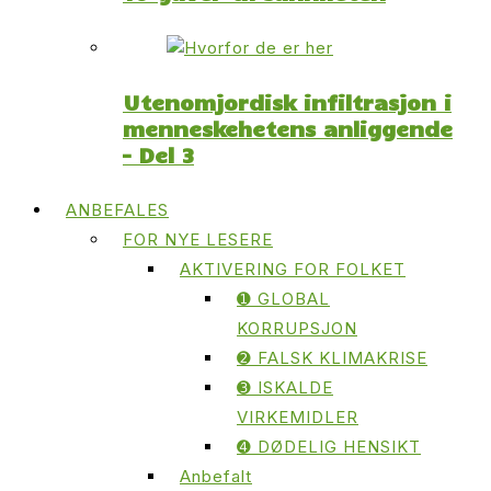
Utenomjordisk infiltrasjon i
menneskehetens anliggende
– Del 3
ANBEFALES
FOR NYE LESERE
AKTIVERING FOR FOLKET
➊ GLOBAL
KORRUPSJON
➋ FALSK KLIMAKRISE
➌ ISKALDE
VIRKEMIDLER
➍ DØDELIG HENSIKT
Anbefalt