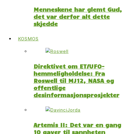
Menneskene har glemt Gud,
det var derfor alt dette
skjedde
KOSMOS
Direktivet om ET/UFO-
hemmeligholdelse: Fra
Roswell til MJ12, NASA og
offentlige
desinformasjonsprosjekter
Artemis II: Det var en gang
10 gaver til sannheten