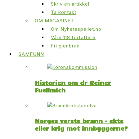
Skriv en artikkel
Ta kontakt
OM MAGASINET
Om Nyhetsspeilet.no
Våre 118 forfattere
Fri gjenbruk
SAMFUNN
Historien om dr Reiner
Fuellmich
Norges verste brann – ekte
eller krig mot innbyggerne?