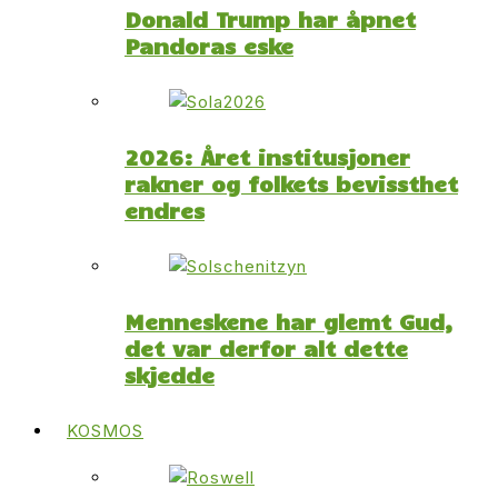
Donald Trump har åpnet
Pandoras eske
2026: Året institusjoner
rakner og folkets bevissthet
endres
Menneskene har glemt Gud,
det var derfor alt dette
skjedde
KOSMOS