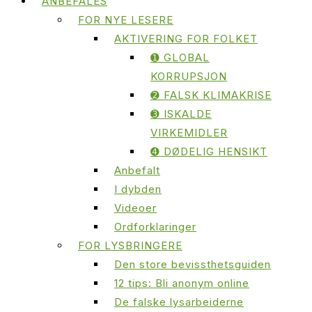
ANBEFALES
FOR NYE LESERE
AKTIVERING FOR FOLKET
➊ GLOBAL
KORRUPSJON
➋ FALSK KLIMAKRISE
➌ ISKALDE
VIRKEMIDLER
➍ DØDELIG HENSIKT
Anbefalt
I dybden
Videoer
Ordforklaringer
FOR LYSBRINGERE
Den store bevissthetsguiden
12 tips: Bli anonym online
De falske lysarbeiderne