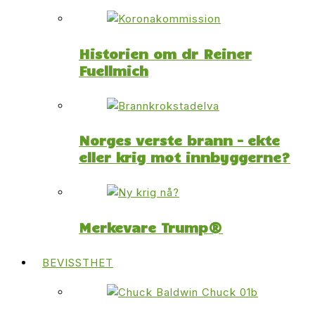
Historien om dr Reiner
Fuellmich
Norges verste brann – ekte
eller krig mot innbyggerne?
Merkevare Trump®
BEVISSTHET