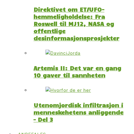
Direktivet om ET/UFO-
hemmeligholdelse: Fra
Roswell til MJ12, NASA og
offentlige
desinformasjonsprosjekter
Artemis II: Det var en gang
10 gaver til sannheten
Utenomjordisk infiltrasjon i
menneskehetens anliggende
– Del 3