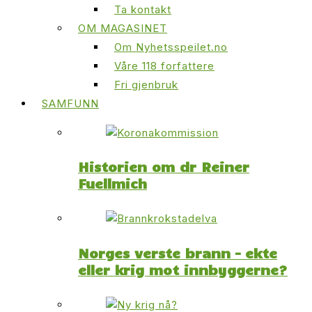
Ta kontakt
OM MAGASINET
Om Nyhetsspeilet.no
Våre 118 forfattere
Fri gjenbruk
SAMFUNN
Historien om dr Reiner
Fuellmich
Norges verste brann – ekte
eller krig mot innbyggerne?