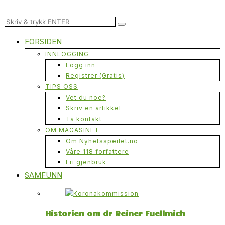
FORSIDEN
INNLOGGING
Logg inn
Registrer (Gratis)
TIPS OSS
Vet du noe?
Skriv en artikkel
Ta kontakt
OM MAGASINET
Om Nyhetsspeilet.no
Våre 118 forfattere
Fri gjenbruk
SAMFUNN
Historien om dr Reiner Fuellmich