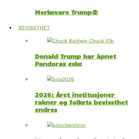
Merkevare Trump®
BEVISSTHET
Donald Trump har åpnet
Pandoras eske
2026: Året institusjoner
rakner og folkets bevissthet
endres