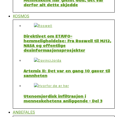
derfor alt dette skjedde
KOSMOS
Direktivet om ET/UFO-
hemmeligholdelse: Fra Roswell til MJ12,
NASA og offentlige
desinformasjonsprosjekter
Artemis II: Det var en gang 10 gaver til
sannheten
Utenomjordisk infiltrasjon i
menneskehetens anliggende – Del 3
ANBEFALES