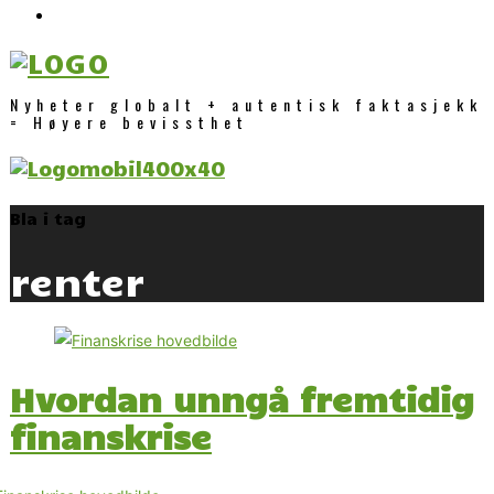
Nyheter globalt + autentisk faktasjekk
= Høyere bevissthet
Bla i tag
renter
Hvordan unngå fremtidig
finanskrise