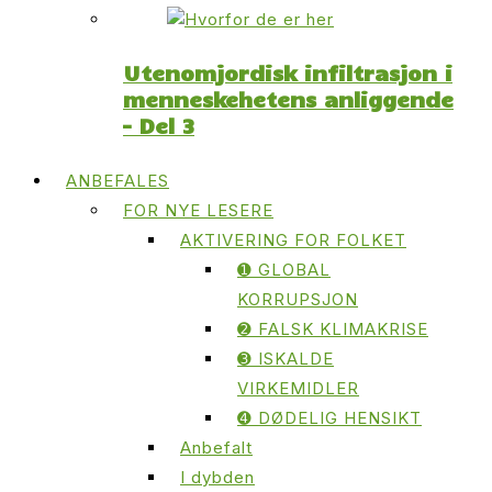
Utenomjordisk infiltrasjon i
menneskehetens anliggende
– Del 3
ANBEFALES
FOR NYE LESERE
AKTIVERING FOR FOLKET
➊ GLOBAL
KORRUPSJON
➋ FALSK KLIMAKRISE
➌ ISKALDE
VIRKEMIDLER
➍ DØDELIG HENSIKT
Anbefalt
I dybden