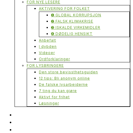
FOR NYE LESERE
AKTIVERING FOR FOLKET
➊ GLOBAL KORRUPSJON
➋ FALSK KLIMAKRISE
➌ ISKALDE VIRKEMIDLER
➍ DØDELIG HENSIKT
Anbefalt
I dybden
Videoer
Ordforklaringer
FOR LYSBRINGERE
Den store bevissthetsguiden
12 tips: Bli anonym online
De falske lysarbeiderne
7 ting du kan gjøre
Aktivt for frihet
Løsninger