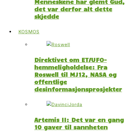
Menneskene har glemt Gud,
det var derfor alt dette
skjedde
KOSMOS
Direktivet om ET/UFO-
hemmeligholdelse: Fra
Roswell til MJ12, NASA og
offentlige
desinformasjonsprosjekter
Artemis II: Det var en gang
10 gaver til sannheten