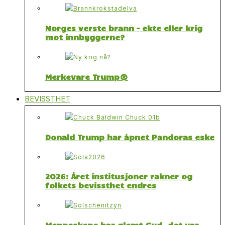
Norges verste brann – ekte eller krig
mot innbyggerne?
Merkevare Trump®
BEVISSTHET
Donald Trump har åpnet Pandoras eske
2026: Året institusjoner rakner og
folkets bevissthet endres
Menneskene har glemt Gud, det var