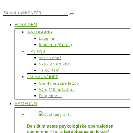
FORSIDEN
INNLOGGING
Logg inn
Registrer (Gratis)
TIPS OSS
Vet du noe?
Skriv en artikkel
Ta kontakt
OM MAGASINET
Om Nyhetsspeilet.no
Våre 118 forfattere
Fri gjenbruk
SAMFUNN
Den dummeste psykologiske operasjonen
noensinne – for å lære Spania en lekse?