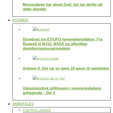
Menneskene har glemt Gud, det var derfor alt
dette skjedde
KOSMOS
Direktivet om ET/UFO-hemmeligholdelse: Fra
Roswell til MJ12, NASA og offentlige
desinformasjonsprosjekter
Artemis II: Det var en gang 10 gaver til sannheten
Utenomjordisk infiltrasjon i menneskehetens
anliggende – Del 3
ANBEFALES
FOR NYE LESERE