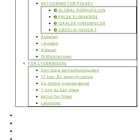
AKTIVERING FOR FOLKET
➊ GLOBAL KORRUPSJON
➋ FALSK KLIMAKRISE
➌ ISKALDE VIRKEMIDLER
➍ DØDELIG HENSIKT
Anbefalt
I dybden
Videoer
Ordforklaringer
FOR LYSBRINGERE
Den store bevissthetsguiden
12 tips: Bli anonym online
De falske lysarbeiderne
7 ting du kan gjøre
Aktivt for frihet
Løsninger