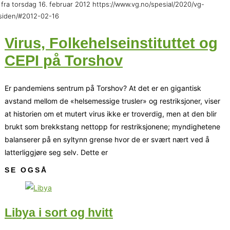
fra torsdag 16. februar 2012 https://www.vg.no/spesial/2020/vg-
siden/#2012-02-16
Virus, Folkehelseinstituttet og
CEPI på Torshov
Er pandemiens sentrum på Torshov? At det er en gigantisk
avstand mellom de «helsemessige trusler» og restriksjoner, viser
at historien om et mutert virus ikke er troverdig, men at den blir
brukt som brekkstang nettopp for restriksjonene; myndighetene
balanserer på en syltynn grense hvor de er svært nært ved å
latterliggjøre seg selv. Dette er
SE OGSÅ
Libya i sort og hvitt