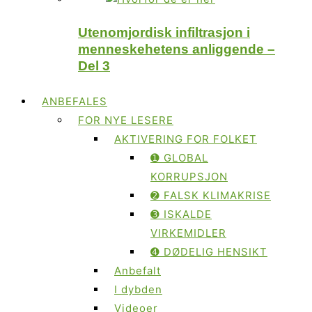
Utenomjordisk infiltrasjon i
menneskehetens anliggende –
Del 3
ANBEFALES
FOR NYE LESERE
AKTIVERING FOR FOLKET
➊ GLOBAL
KORRUPSJON
➋ FALSK KLIMAKRISE
➌ ISKALDE
VIRKEMIDLER
➍ DØDELIG HENSIKT
Anbefalt
I dybden
Videoer