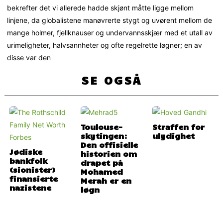
bekrefter det vi allerede hadde skjønt måtte ligge mellom
linjene, da globalistene manøvrerte stygt og uvørent mellom de
mange holmer, fjellknauser og undervannsskjær med et utall av
urimeligheter, halvsannheter og ofte regelrette løgner; en av
disse var den
SE OGSÅ
Toulouse-
Straffen for
skytingen:
ulydighet
Den offisielle
Jødiske
historien om
bankfolk
drapet på
(sionister)
Mohamed
finansierte
Merah er en
nazistene
løgn