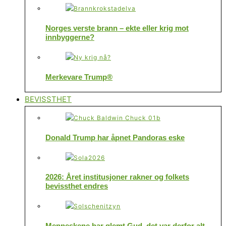
Norges verste brann – ekte eller krig mot
innbyggerne?
Merkevare Trump®
BEVISSTHET
Donald Trump har åpnet Pandoras eske
2026: Året institusjoner rakner og folkets
bevissthet endres
Menneskene har glemt Gud, det var derfor alt