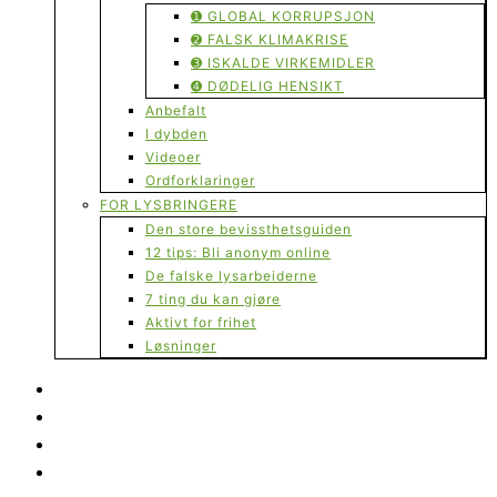
➊ GLOBAL KORRUPSJON
➋ FALSK KLIMAKRISE
➌ ISKALDE VIRKEMIDLER
➍ DØDELIG HENSIKT
Anbefalt
I dybden
Videoer
Ordforklaringer
FOR LYSBRINGERE
Den store bevissthetsguiden
12 tips: Bli anonym online
De falske lysarbeiderne
7 ting du kan gjøre
Aktivt for frihet
Løsninger