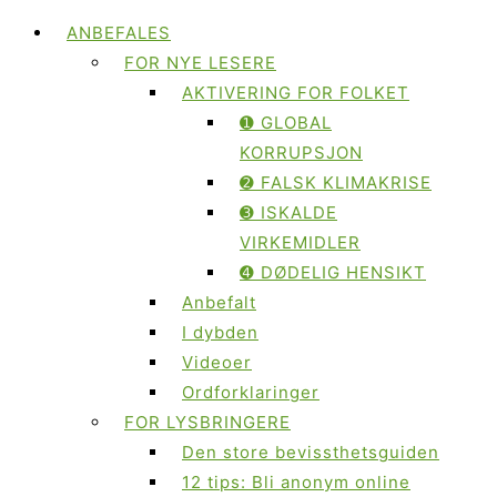
ANBEFALES
FOR NYE LESERE
AKTIVERING FOR FOLKET
➊ GLOBAL
KORRUPSJON
➋ FALSK KLIMAKRISE
➌ ISKALDE
VIRKEMIDLER
➍ DØDELIG HENSIKT
Anbefalt
I dybden
Videoer
Ordforklaringer
FOR LYSBRINGERE
Den store bevissthetsguiden
12 tips: Bli anonym online