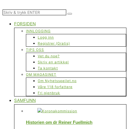
FORSIDEN
INNLOGGING
Logg inn
Registrer (Gratis)
TIPS OSS
Vet du noe?
Skriv en artikkel
Ta kontakt
OM MAGASINET
Om Nyhetsspeilet.no
Våre 118 forfattere
Fri gjenbruk
SAMFUNN
Historien om dr Reiner Fuellmich