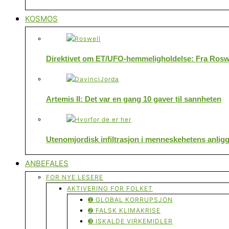
KOSMOS
Direktivet om ET/UFO-hemmeligholdelse: Fra Roswe
Artemis II: Det var en gang 10 gaver til sannheten
Utenomjordisk infiltrasjon i menneskehetens anlig
ANBEFALES
FOR NYE LESERE
AKTIVERING FOR FOLKET
➊ GLOBAL KORRUPSJON
➋ FALSK KLIMAKRISE
➌ ISKALDE VIRKEMIDLER