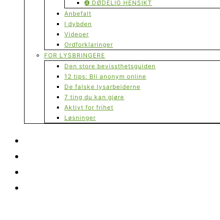
➍ DØDELIG HENSIKT
Anbefalt
I dybden
Videoer
Ordforklaringer
FOR LYSBRINGERE
Den store bevissthetsguiden
12 tips: Bli anonym online
De falske lysarbeiderne
7 ting du kan gjøre
Aktivt for frihet
Løsninger