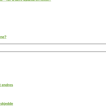
rne?
t endres
 skjedde