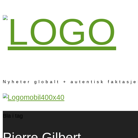
Nyheter globalt + autentisk faktasj
Bla i tag
Pierre Gilbert