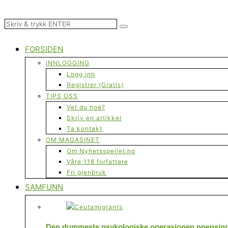
FORSIDEN
INNLOGGING
Logg inn
Registrer (Gratis)
TIPS OSS
Vet du noe?
Skriv en artikkel
Ta kontakt
OM MAGASINET
Om Nyhetsspeilet.no
Våre 118 forfattere
Fri gjenbruk
SAMFUNN
Den dummeste psykologiske operasjonen noensinne 