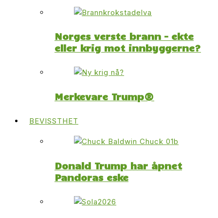
Norges verste brann – ekte
eller krig mot innbyggerne?
Merkevare Trump®
BEVISSTHET
Donald Trump har åpnet
Pandoras eske