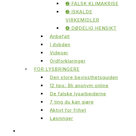
➋ FALSK KLIMAKRISE
➌ ISKALDE
VIRKEMIDLER
➍ DØDELIG HENSIKT
Anbefalt
I dybden
Videoer
Ordforklaringer
FOR LYSBRINGERE
Den store bevissthetsguiden
12 tips: Bli anonym online
De falske lysarbeiderne
7 ting du kan gjøre
Aktivt for frihet
Løsninger