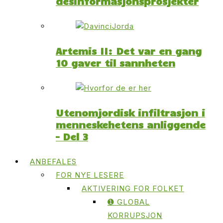
desinformasjonsprosjekter
Artemis II: Det var en gang
10 gaver til sannheten
Utenomjordisk infiltrasjon i
menneskehetens anliggende
– Del 3
ANBEFALES
FOR NYE LESERE
AKTIVERING FOR FOLKET
➊ GLOBAL
KORRUPSJON