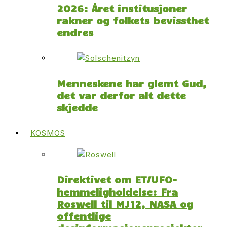
2026: Året institusjoner
rakner og folkets bevissthet
endres
Menneskene har glemt Gud,
det var derfor alt dette
skjedde
KOSMOS
Direktivet om ET/UFO-
hemmeligholdelse: Fra
Roswell til MJ12, NASA og
offentlige