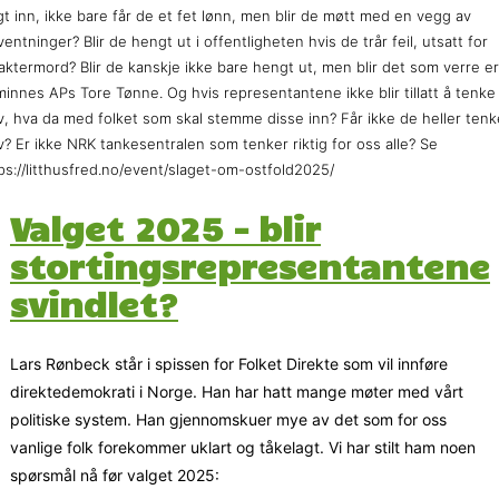
gt inn, ikke bare får de et fet lønn, men blir de møtt med en vegg av
ventninger? Blir de hengt ut i offentligheten hvis de trår feil, utsatt for
aktermord? Blir de kanskje ikke bare hengt ut, men blir det som verre er
minnes APs Tore Tønne. Og hvis representantene ikke blir tillatt å tenke
v, hva da med folket som skal stemme disse inn? Får ikke de heller tenk
v? Er ikke NRK tankesentralen som tenker riktig for oss alle? Se
ps://litthusfred.no/event/slaget-om-ostfold2025/
Valget 2025 – blir
stortingsrepresentantene
svindlet?
Lars Rønbeck står i spissen for Folket Direkte som vil innføre
direktedemokrati i Norge. Han har hatt mange møter med vårt
politiske system. Han gjennomskuer mye av det som for oss
vanlige folk forekommer uklart og tåkelagt. Vi har stilt ham noen
spørsmål nå før valget 2025: