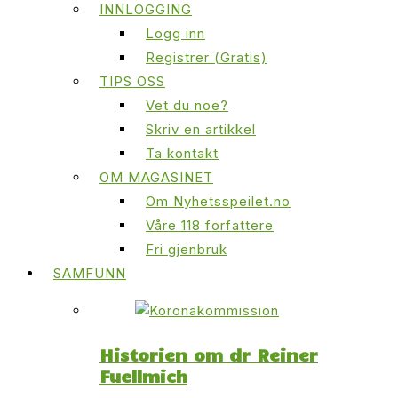
INNLOGGING
Logg inn
Registrer (Gratis)
TIPS OSS
Vet du noe?
Skriv en artikkel
Ta kontakt
OM MAGASINET
Om Nyhetsspeilet.no
Våre 118 forfattere
Fri gjenbruk
SAMFUNN
Historien om dr Reiner
Fuellmich