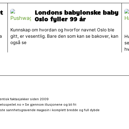
t
Londons babylonske baby
Oslo fyller 99 år
Kunnskap om hvordan og hvorfor navnet Oslo ble
a
gitt, er vesentlig. Bare den som kan se bakover, kan
Hv
også se
se
h
entisk faktasjekker siden 2009
etsspeilet.no » Se gjennom illusjonene og bli fri
ste sannhetsgravende magasin i komplett bredde og full dybde