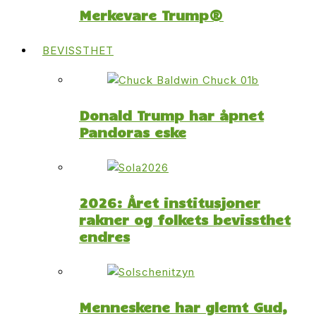
Merkevare Trump®
BEVISSTHET
Donald Trump har åpnet
Pandoras eske
2026: Året institusjoner
rakner og folkets bevissthet
endres
Menneskene har glemt Gud,