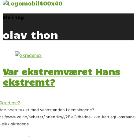
Bla i tag
olav thon
Var ekstremværet Hans
ekstremt?
de noen tuklet med vannstanden i demningene?
ps://www.vg.no/nyheter/innenriks/i/2BleGl/hadde-ikke-kartlagt-omraade-
-gikk-skredene