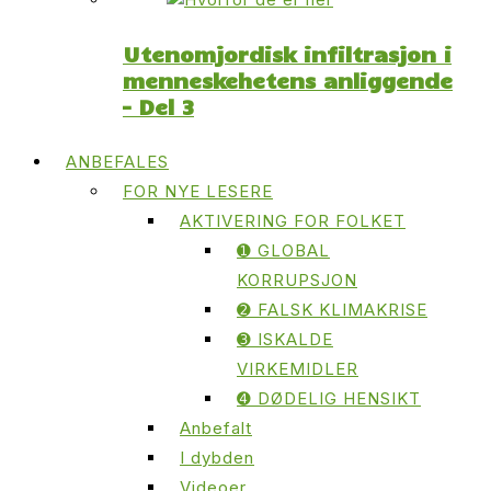
Utenomjordisk infiltrasjon i
menneskehetens anliggende
– Del 3
ANBEFALES
FOR NYE LESERE
AKTIVERING FOR FOLKET
➊ GLOBAL
KORRUPSJON
➋ FALSK KLIMAKRISE
➌ ISKALDE
VIRKEMIDLER
➍ DØDELIG HENSIKT
Anbefalt
I dybden
Videoer