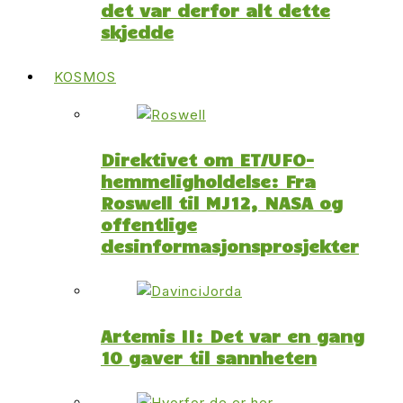
det var derfor alt dette
skjedde
KOSMOS
Direktivet om ET/UFO-
hemmeligholdelse: Fra
Roswell til MJ12, NASA og
offentlige
desinformasjonsprosjekter
Artemis II: Det var en gang
10 gaver til sannheten