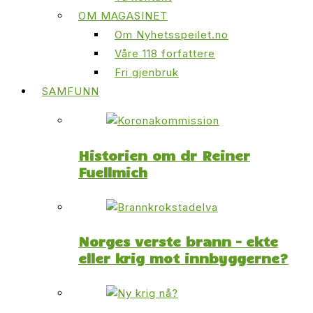
OM MAGASINET
Om Nyhetsspeilet.no
Våre 118 forfattere
Fri gjenbruk
SAMFUNN
Historien om dr Reiner
Fuellmich
Norges verste brann – ekte
eller krig mot innbyggerne?