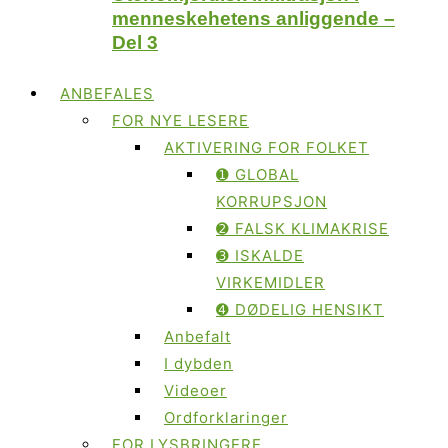
menneskehetens anliggende –
Del 3
ANBEFALES
FOR NYE LESERE
AKTIVERING FOR FOLKET
➊ GLOBAL
KORRUPSJON
➋ FALSK KLIMAKRISE
➌ ISKALDE
VIRKEMIDLER
➍ DØDELIG HENSIKT
Anbefalt
I dybden
Videoer
Ordforklaringer
FOR LYSBRINGERE