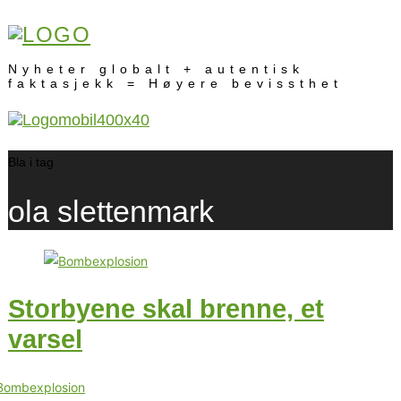
Nyheter globalt + autentisk
faktasjekk = Høyere bevissthet
Bla i tag
ola slettenmark
Storbyene skal brenne, et
varsel