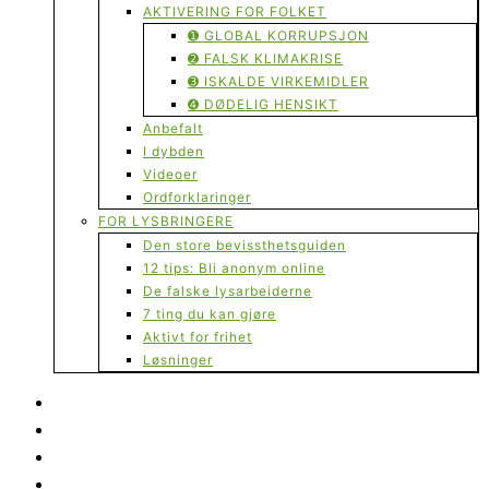
AKTIVERING FOR FOLKET
➊ GLOBAL KORRUPSJON
➋ FALSK KLIMAKRISE
➌ ISKALDE VIRKEMIDLER
➍ DØDELIG HENSIKT
Anbefalt
I dybden
Videoer
Ordforklaringer
FOR LYSBRINGERE
Den store bevissthetsguiden
12 tips: Bli anonym online
De falske lysarbeiderne
7 ting du kan gjøre
Aktivt for frihet
Løsninger