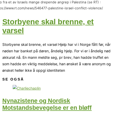
o fra et av Israels mange drepende angrep i Palestina (se RT) :
ps://www.rt.com/news/546477-palestine-israel-conflict-violence/
Storbyene skal brenne, et
varsel
Storbyene skal brenne, et varsel Hjelp har vi i Norge fått før, når
nøden har banket på døren, åndelig hjelp. For vi er i åndelig nød
akkurat nå. En mann meldte seg, pr brev, han hadde truffet en
som hadde en viktig meddelelse, han ønsket å være anonym og
ønsket heller ikke å oppgi identiteten
SE OGSÅ
Nynazistene og Nordisk
Motstandsbevegelse er en bløff