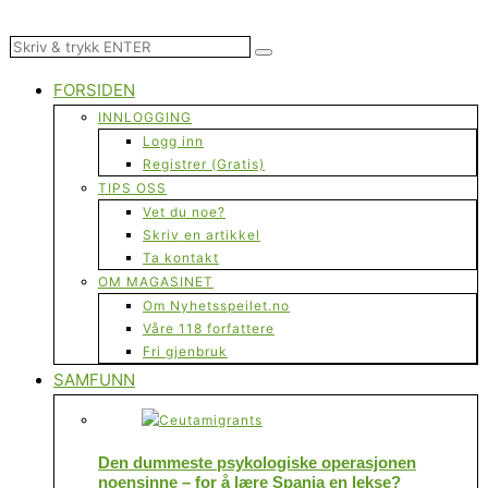
FORSIDEN
INNLOGGING
Logg inn
Registrer (Gratis)
TIPS OSS
Vet du noe?
Skriv en artikkel
Ta kontakt
OM MAGASINET
Om Nyhetsspeilet.no
Våre 118 forfattere
Fri gjenbruk
SAMFUNN
Den dummeste psykologiske operasjonen
noensinne – for å lære Spania en lekse?