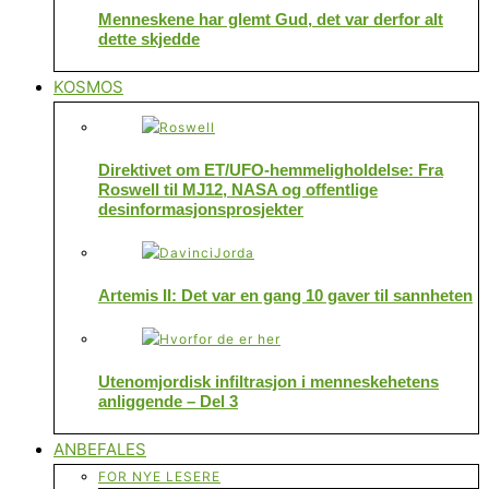
Menneskene har glemt Gud, det var derfor alt
dette skjedde
KOSMOS
Direktivet om ET/UFO-hemmeligholdelse: Fra
Roswell til MJ12, NASA og offentlige
desinformasjonsprosjekter
Artemis II: Det var en gang 10 gaver til sannheten
Utenomjordisk infiltrasjon i menneskehetens
anliggende – Del 3
ANBEFALES
FOR NYE LESERE