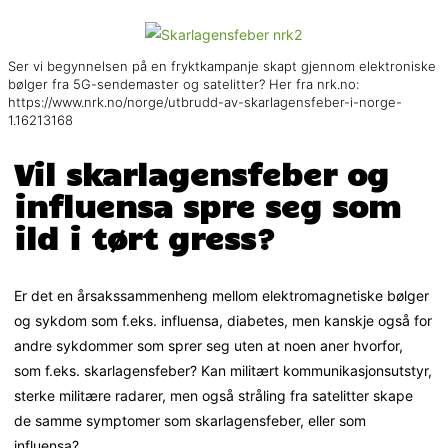
Ser vi begynnelsen på en fryktkampanje skapt gjennom elektroniske
bølger fra 5G-sendemaster og satelitter? Her fra nrk.no:
https://www.nrk.no/norge/utbrudd-av-skarlagensfeber-i-norge-
1.16213168
Vil skarlagensfeber og
influensa spre seg som
ild i tørt gress?
Er det en årsakssammenheng mellom elektromagnetiske bølger
og sykdom som f.eks. influensa, diabetes, men kanskje også for
andre sykdommer som sprer seg uten at noen aner hvorfor,
som f.eks. skarlagensfeber? Kan militært kommunikasjonsutstyr,
sterke militære radarer, men også stråling fra satelitter skape
de samme symptomer som skarlagensfeber, eller som
influensa?