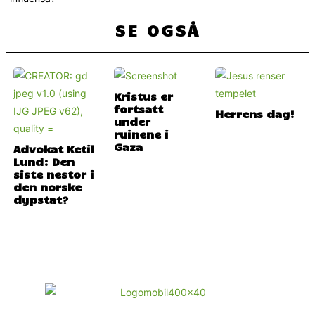
SE OGSÅ
Kristus er
fortsatt
Herrens dag!
under
ruinene i
Gaza
Advokat Ketil
Lund: Den
siste nestor i
den norske
dypstat?