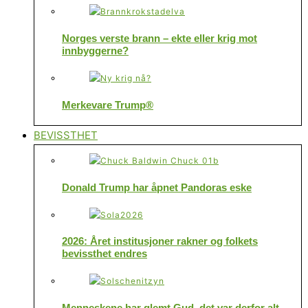
Norges verste brann – ekte eller krig mot
innbyggerne?
Merkevare Trump®
BEVISSTHET
Donald Trump har åpnet Pandoras eske
2026: Året institusjoner rakner og folkets
bevissthet endres
Menneskene har glemt Gud, det var derfor alt