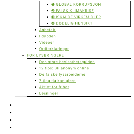
➊ GLOBAL KORRUPSJON
➋ FALSK KLIMAKRISE
➌ ISKALDE VIRKEMIDLER
➍ DØDELIG HENSIKT
Anbefalt
I dybden
Videoer
Ordforklaringer
FOR LYSBRINGERE
Den store bevissthetsguiden
12 tips: Bli anonym online
De falske lysarbeiderne
7 ting du kan gjøre
Aktivt for frihet
Løsninger