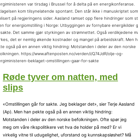
rgiministeren var tirsdag i Brussel for å delta på en energikonferanse.
lagelsen kom tilsynelatende spontant. Den står ikke i manuskriptet som
lisert på regjeringens sider. Aasland ramset opp flere hindringer som st
en for energiomstilling i Norge: Utbyggingen av fornybare energikilder 
 sakte. Det samme gjør styrkingen av strømnettet. Også verdikjedene m
rkes, det er nemlig økende kostnader og mangel på arbeidskraft. Men 
te også på en annen viktig hindring: Motstanden i deler av den norske
olkningen. https://www.aftenposten.no/verden/i/Q74JdR/olje-og-
rgiministeren-beklaget-omstillingen-gaar-for-sakte
Røde tyver om natten, med
slips
«Omstillingen går for sakte. Jeg beklager det», sier Terje Aasland
(Ap). Men han pekte også på en annen viktig hindring:
Motstanden i deler av den norske befolkningen. Ofte spør jeg
meg om våre rikspolitikere vet hva de holder på med? Er vi
virkelig vitne til udugelighet, uforstand og kunnskapsløshet? Må