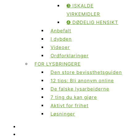
➌ ISKALDE
VIRKEMIDLER
➍ DØDELIG HENSIKT
Anbefalt
I dybden
Videoer
Ordforklaringer
FOR LYSBRINGERE
Den store bevissthetsguiden
12 tips: Bli anonym online
De falske lysarbeiderne
7 ting du kan gjøre
Aktivt for frihet
Løsninger