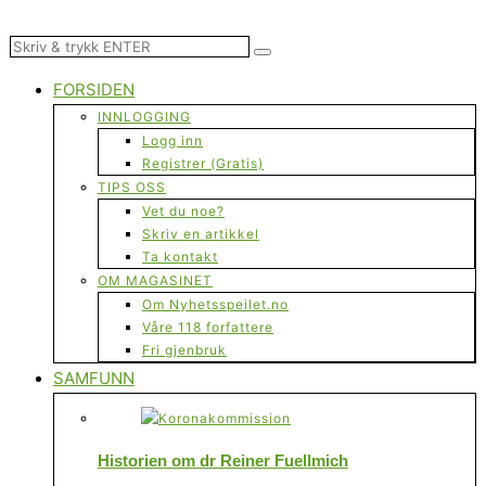
FORSIDEN
INNLOGGING
Logg inn
Registrer (Gratis)
TIPS OSS
Vet du noe?
Skriv en artikkel
Ta kontakt
OM MAGASINET
Om Nyhetsspeilet.no
Våre 118 forfattere
Fri gjenbruk
SAMFUNN
Historien om dr Reiner Fuellmich