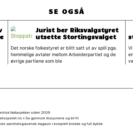
SE OGSÅ
v
Jurist ber Riksvalgstyret
re
utsette Stortingsvalget
s
Det norske folkestyret er blitt satt ut av spill pga.
Vi
hemmelige avtaler mellom Arbeiderpartiet og de
en
øvrige partiene som ble
ve
entisk faktasjekker siden 2009
etsspeilet.no » Se gjennom illusjonene og bli fri
ste sannhetsgravende magasin i komplett bredde og full dybde