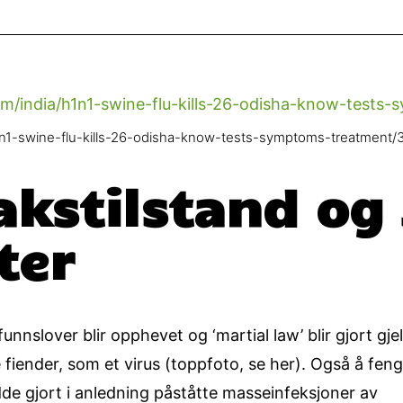
1n1-swine-flu-kills-26-odisha-know-tests-symptoms-treatment/
akstilstand og
ter
unnslover blir opphevet og ‘martial law’ blir gjort gj
fiender, som et virus (toppfoto, se her). Også å fengs
de gjort i anledning påståtte masseinfeksjoner av