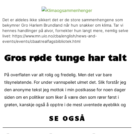
Det er aldeles ikke sikkert det er de store sammenhengene som
bekymrer Gro Harlem Brundland når hun snakker om klima. Tar vi
hennes handlinger på alvor, fornekter hun langt mere, nemlig selve
livet: https://www.mn.uio.no/cba/english/news-and-
events/events/cbaatrealfagsbibliotek.html
Gros røde tunge har talt
På overflaten var alt rolig og fredelig. Men det var bare
tilsynelatende. For under vannspeilet ulmet det. Slik forstår jeg
den anonyme tekst jeg mottok i min postkasse for noen dager
siden om en politiker som liker å være den som rører først i
grøten, kanskje også å opptre i de mest uventede øyeblikk og
SE OGSÅ