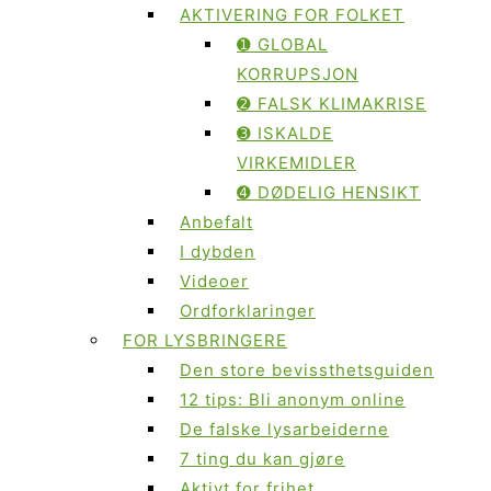
AKTIVERING FOR FOLKET
➊ GLOBAL
KORRUPSJON
➋ FALSK KLIMAKRISE
➌ ISKALDE
VIRKEMIDLER
➍ DØDELIG HENSIKT
Anbefalt
I dybden
Videoer
Ordforklaringer
FOR LYSBRINGERE
Den store bevissthetsguiden
12 tips: Bli anonym online
De falske lysarbeiderne
7 ting du kan gjøre
Aktivt for frihet