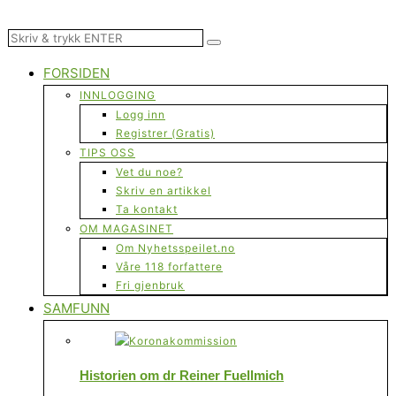
FORSIDEN
INNLOGGING
Logg inn
Registrer (Gratis)
TIPS OSS
Vet du noe?
Skriv en artikkel
Ta kontakt
OM MAGASINET
Om Nyhetsspeilet.no
Våre 118 forfattere
Fri gjenbruk
SAMFUNN
Historien om dr Reiner Fuellmich