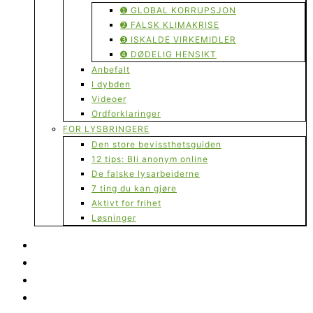
➊ GLOBAL KORRUPSJON
➋ FALSK KLIMAKRISE
➌ ISKALDE VIRKEMIDLER
➍ DØDELIG HENSIKT
Anbefalt
I dybden
Videoer
Ordforklaringer
FOR LYSBRINGERE
Den store bevissthetsguiden
12 tips: Bli anonym online
De falske lysarbeiderne
7 ting du kan gjøre
Aktivt for frihet
Løsninger