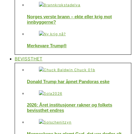
Norges verste brann – ekte eller krig mot
innbyggerne?
Merkevare Trump®
BEVISSTHET
Donald Trump har åpnet Pandoras eske
2026: Året institusjoner rakner og folkets
bevissthet endres
Menneskene har glemt Gud, det var derfor alt