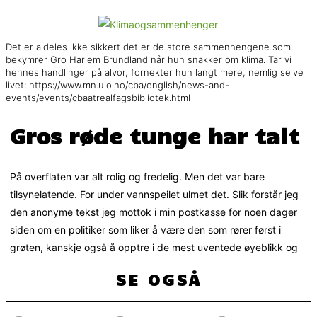
Det er aldeles ikke sikkert det er de store sammenhengene som
bekymrer Gro Harlem Brundland når hun snakker om klima. Tar vi
hennes handlinger på alvor, fornekter hun langt mere, nemlig selve
livet: https://www.mn.uio.no/cba/english/news-and-
events/events/cbaatrealfagsbibliotek.html
Gros røde tunge har talt
På overflaten var alt rolig og fredelig. Men det var bare
tilsynelatende. For under vannspeilet ulmet det. Slik forstår jeg
den anonyme tekst jeg mottok i min postkasse for noen dager
siden om en politiker som liker å være den som rører først i
grøten, kanskje også å opptre i de mest uventede øyeblikk og
SE OGSÅ