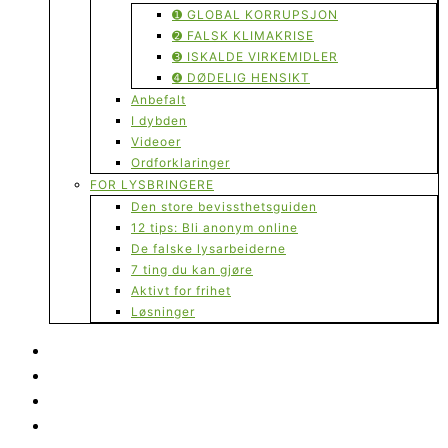
➊ GLOBAL KORRUPSJON
➋ FALSK KLIMAKRISE
➌ ISKALDE VIRKEMIDLER
➍ DØDELIG HENSIKT
Anbefalt
I dybden
Videoer
Ordforklaringer
FOR LYSBRINGERE
Den store bevissthetsguiden
12 tips: Bli anonym online
De falske lysarbeiderne
7 ting du kan gjøre
Aktivt for frihet
Løsninger