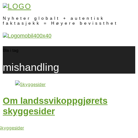
Nyheter globalt + autentisk
faktasjekk = Høyere bevissthet
Bla i tag
mishandling
Om landssvikoppgjørets
skyggesider