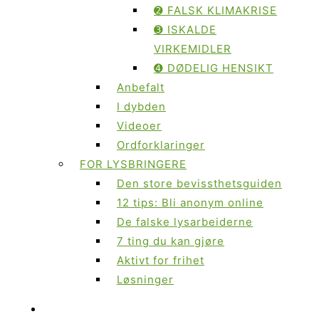
➋ FALSK KLIMAKRISE
➌ ISKALDE
VIRKEMIDLER
➍ DØDELIG HENSIKT
Anbefalt
I dybden
Videoer
Ordforklaringer
FOR LYSBRINGERE
Den store bevissthetsguiden
12 tips: Bli anonym online
De falske lysarbeiderne
7 ting du kan gjøre
Aktivt for frihet
Løsninger