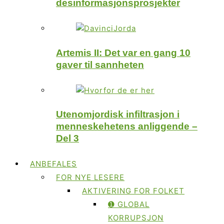
desinformasjonsprosjekter
Artemis II: Det var en gang 10
gaver til sannheten
Utenomjordisk infiltrasjon i
menneskehetens anliggende –
Del 3
ANBEFALES
FOR NYE LESERE
AKTIVERING FOR FOLKET
➊ GLOBAL
KORRUPSJON