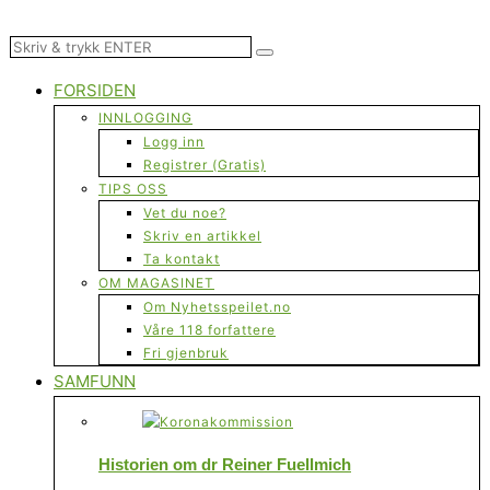
FORSIDEN
INNLOGGING
Logg inn
Registrer (Gratis)
TIPS OSS
Vet du noe?
Skriv en artikkel
Ta kontakt
OM MAGASINET
Om Nyhetsspeilet.no
Våre 118 forfattere
Fri gjenbruk
SAMFUNN
Historien om dr Reiner Fuellmich