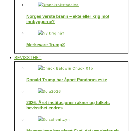
Norges verste brann – ekte eller krig mot
innbyggerne?
Merkevare Trump®
BEVISSTHET
Donald Trump har åpnet Pandoras eske
2026: Året institusjoner rakner og folkets
bevissthet endres
Menneskene har glemt Gud, det var derfor alt