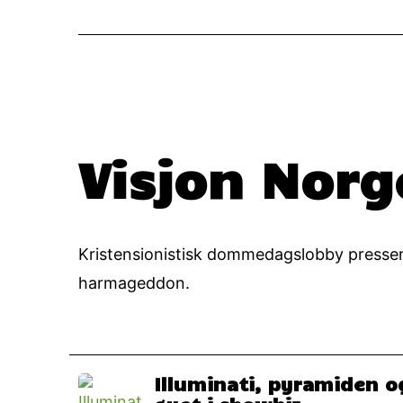
Visjon Nor
Kristensionistisk dommedagslobby presser pe
harmageddon.
Illuminati, pyramiden o