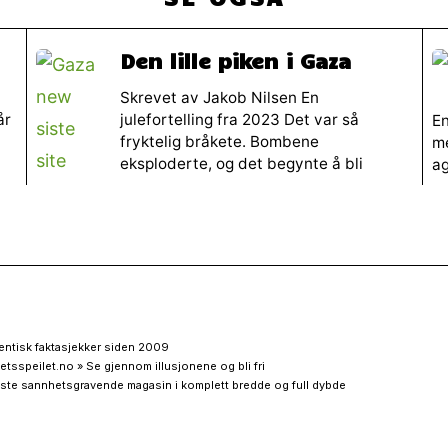
Den lille piken i Gaza
Skrevet av Jakob Nilsen En
år
julefortelling fra 2023 Det var så
En
fryktelig bråkete. Bombene
me
eksploderte, og det begynte å bli
ag
entisk faktasjekker siden 2009
etsspeilet.no » Se gjennom illusjonene og bli fri
ste sannhetsgravende magasin i komplett bredde og full dybde