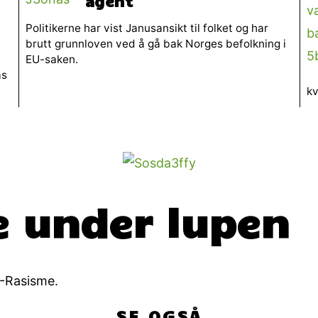
agent
Politikerne har vist Janusansikt til folket og har
brutt grunnloven ved å gå bak Norges befolkning i
EU-saken.
as
kv
e under lupen
-Rasisme.
SE OGSÅ