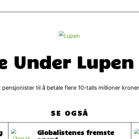
ge Under Lupen
nsjonister til å betale flere 10-talls millioner krone
SE OGSÅ
g
Globalistenes fremste