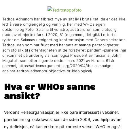
Tedros Adhanom har tilbrakt mye av sitt liv i brutalitet, da er det ikke
lett å være omgjengelig og vennlig, her med WHOs egen
epidemiolog Peter Salama til venstre, australieren som plutselig
døde av et hjerteinfarkt i 2020, 51 år gammel, det gikk i ettertid
rykter om Salamas uenighet og konfrontasjon med Generalsekretær
Tedros, den som har fulgt med har sett at mange personligheter
som sto slik til i offentligheten at de forstyrret pandemi-planene, har
omkommet på underlig vis, som også President av Tanzania, John
Magufuli, som etter sigende døde i mars 2021 av Korona, 61 år
gammel, https://africanarguments.org/2020/04/the-campaign-
against-tedros-adhanom-objective-or-ideological/
Hva er WHOs sanne
ansikt?
Verdens Helseorganisasjon er ikke bare interessert i vaksiner,
pandemier og lockdowns, som de siden 2009, ved hjelp av en
ny definisjon, nå kan erklære på korteste varsel. WHO er også