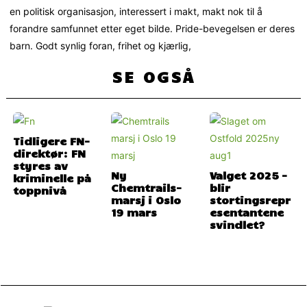
en politisk organisasjon, interessert i makt, makt nok til å
forandre samfunnet etter eget bilde. Pride-bevegelsen er deres
barn. Godt synlig foran, frihet og kjærlig,
SE OGSÅ
Tidligere FN-
direktør: FN
styres av
Ny
Valget 2025 –
kriminelle på
Chemtrails-
blir
toppnivå
marsj i Oslo
stortingsrepr
19 mars
esentantene
svindlet?