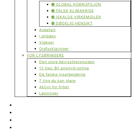
➊ GLOBAL KORRUPSJON
➋ FALSK KLIMAKRISE
➌ ISKALDE VIRKEMIDLER
➍ DØDELIG HENSIKT
Anbefalt
I dybden
Videoer
Ordforklaringer
FOR LYSBRINGERE
Den store bevissthetsguiden
12 tips: Bli anonym online
De falske lysarbeiderne
7 ting du kan gjøre
Aktivt for frihet
Løsninger