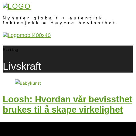
Nyheter globalt + autentisk
faktasjekk = Høyere bevissthet
Bla i tag
Livskraft
Loosh: Hvordan vår bevissthet
brukes til å skape virkelighet