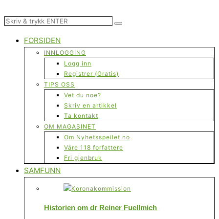
FORSIDEN
INNLOGGING
Logg inn
Registrer (Gratis)
TIPS OSS
Vet du noe?
Skriv en artikkel
Ta kontakt
OM MAGASINET
Om Nyhetsspeilet.no
Våre 118 forfattere
Fri gjenbruk
SAMFUNN
Historien om dr Reiner Fuellmich