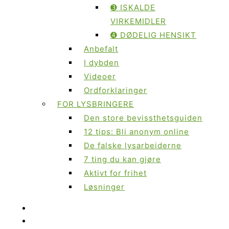
➌ ISKALDE
VIRKEMIDLER
➍ DØDELIG HENSIKT
Anbefalt
I dybden
Videoer
Ordforklaringer
FOR LYSBRINGERE
Den store bevissthetsguiden
12 tips: Bli anonym online
De falske lysarbeiderne
7 ting du kan gjøre
Aktivt for frihet
Løsninger