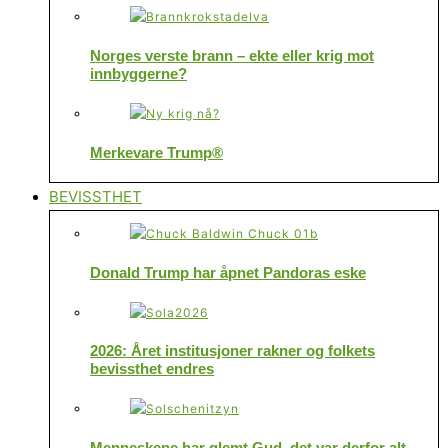
Norges verste brann – ekte eller krig mot
innbyggerne?
Merkevare Trump®
BEVISSTHET
Donald Trump har åpnet Pandoras eske
2026: Året institusjoner rakner og folkets
bevissthet endres
Menneskene har glemt Gud, det var derfor alt