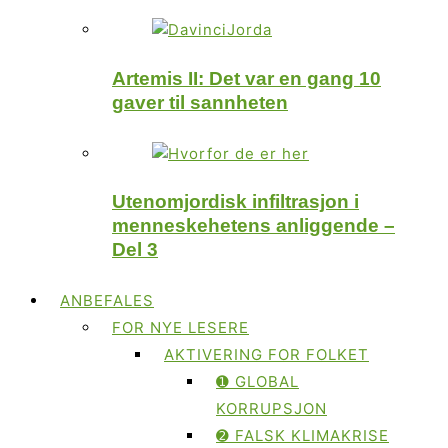
Artemis II: Det var en gang 10
gaver til sannheten
Utenomjordisk infiltrasjon i
menneskehetens anliggende –
Del 3
ANBEFALES
FOR NYE LESERE
AKTIVERING FOR FOLKET
➊ GLOBAL
KORRUPSJON
➋ FALSK KLIMAKRISE