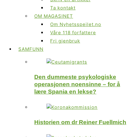
Ta kontakt
OM MAGASINET
Om Nyhetsspeilet.no
Våre 118 forfattere
Fri gjenbruk
SAMFUNN
Den dummeste psykologiske
operasjonen noensinne – for å
lære Spania en lekse?
Historien om dr Reiner Fuellmich