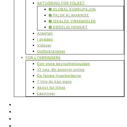
AKTIVERING FOR FOLKET
➊ GLOBAL KORRUPSJON
➋ FALSK KLIMAKRISE
➌ ISKALDE VIRKEMIDLER
➍ DØDELIG HENSIKT
Anbefalt
I dybden
Videoer
Ordforklaringer
FOR LYSBRINGERE
Den store bevissthetsguiden
12 tips: Bli anonym online
De falske lysarbeiderne
7 ting du kan gjøre
Aktivt for frihet
Løsninger