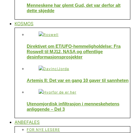
Menneskene har glemt Gud, det var derfor alt
dette skjedde
KOSMOS
Direktivet om ET/UFO-hemmeligholdelse: Fra
Roswell til MJ12, NASA og offentlige
desinformasjonsprosjekter
Artemis II: Det var en gang 10 gaver til sannheten
Utenomjordisk infiltrasjon i menneskehetens
anliggende – Del 3
ANBEFALES
FOR NYE LESERE