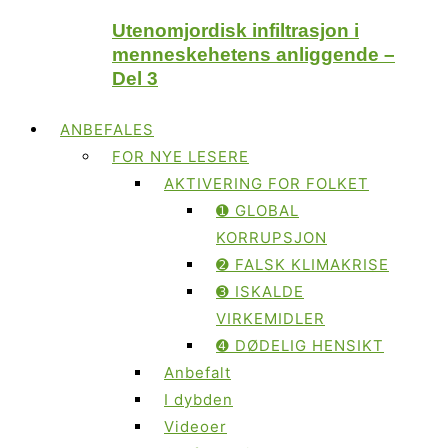
Utenomjordisk infiltrasjon i
menneskehetens anliggende –
Del 3
ANBEFALES
FOR NYE LESERE
AKTIVERING FOR FOLKET
➊ GLOBAL
KORRUPSJON
➋ FALSK KLIMAKRISE
➌ ISKALDE
VIRKEMIDLER
➍ DØDELIG HENSIKT
Anbefalt
I dybden
Videoer