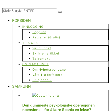
FORSIDEN
INNLOGGING
Logg inn
Registrer (Gratis)
TIPS OSS
Vet du noe?
Skriv en artikkel
Ta kontakt
OM MAGASINET
Om Nyhetsspeilet.no
Våre 118 forfattere
Fri gjenbruk
SAMFUNN
Den dummeste psykologiske operasjonen
noensinne – for å lære Spania en lekse?