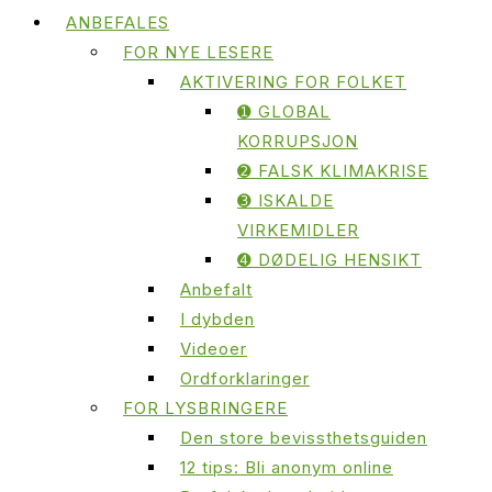
ANBEFALES
FOR NYE LESERE
AKTIVERING FOR FOLKET
➊ GLOBAL
KORRUPSJON
➋ FALSK KLIMAKRISE
➌ ISKALDE
VIRKEMIDLER
➍ DØDELIG HENSIKT
Anbefalt
I dybden
Videoer
Ordforklaringer
FOR LYSBRINGERE
Den store bevissthetsguiden
12 tips: Bli anonym online