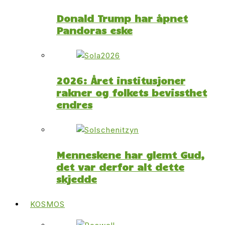
Donald Trump har åpnet
Pandoras eske
2026: Året institusjoner
rakner og folkets bevissthet
endres
Menneskene har glemt Gud,
det var derfor alt dette
skjedde
KOSMOS