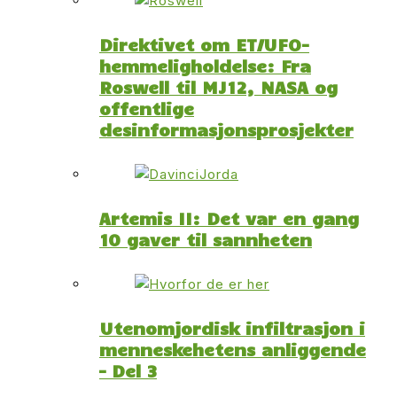
Direktivet om ET/UFO-
hemmeligholdelse: Fra
Roswell til MJ12, NASA og
offentlige
desinformasjonsprosjekter
Artemis II: Det var en gang
10 gaver til sannheten
Utenomjordisk infiltrasjon i
menneskehetens anliggende
– Del 3