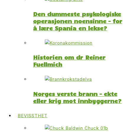
Den dummeste psykologiske
operasjonen noensinne – for
å lære Spania en lekse?
Historien om dr Reiner
Fuellmich
Norges verste brann – ekte
eller krig mot innbyggerne?
BEVISSTHET