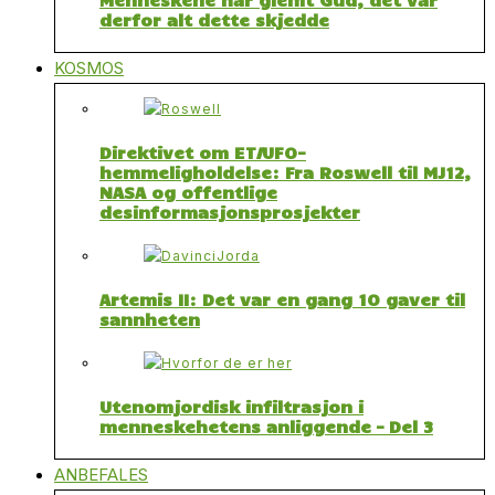
derfor alt dette skjedde
KOSMOS
Direktivet om ET/UFO-
hemmeligholdelse: Fra Roswell til MJ12,
NASA og offentlige
desinformasjonsprosjekter
Artemis II: Det var en gang 10 gaver til
sannheten
Utenomjordisk infiltrasjon i
menneskehetens anliggende – Del 3
ANBEFALES