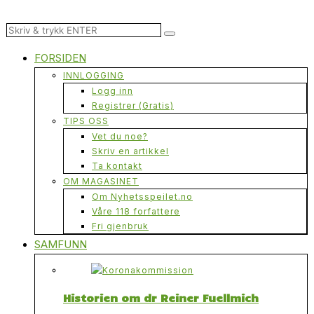
FORSIDEN
INNLOGGING
Logg inn
Registrer (Gratis)
TIPS OSS
Vet du noe?
Skriv en artikkel
Ta kontakt
OM MAGASINET
Om Nyhetsspeilet.no
Våre 118 forfattere
Fri gjenbruk
SAMFUNN
Historien om dr Reiner Fuellmich