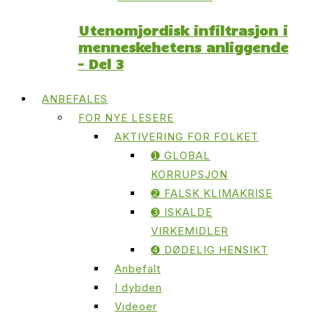
Utenomjordisk infiltrasjon i
menneskehetens anliggende
– Del 3
ANBEFALES
FOR NYE LESERE
AKTIVERING FOR FOLKET
➊ GLOBAL
KORRUPSJON
➋ FALSK KLIMAKRISE
➌ ISKALDE
VIRKEMIDLER
➍ DØDELIG HENSIKT
Anbefalt
I dybden
Videoer