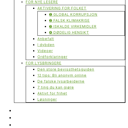
FOR NYE LESERE
AKTIVERING FOR FOLKET
➊ GLOBAL KORRUPSJON
➋ FALSK KLIMAKRISE
➌ ISKALDE VIRKEMIDLER
➍ DØDELIG HENSIKT
Anbefalt
I dybden
Videoer
Ordforklaringer
FOR LYSBRINGERE
Den store bevissthetsguiden
12 tips: Bli anonym online
De falske lysarbeiderne
7 ting du kan gjøre
Aktivt for frihet
Løsninger