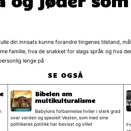
skulle din innsats kunne forandre tingenes tilstand, må
e familie, hva de snakket for slags språk og hva dere
personlig lenge på
SE OGSÅ
e
Bibelen om
multikulturalisme
e:
Babylons forbannelse hviler i sterk grad
over verden og spesielt Vesten, som med sine
politikeres politikk har bevisst og villet
Fn