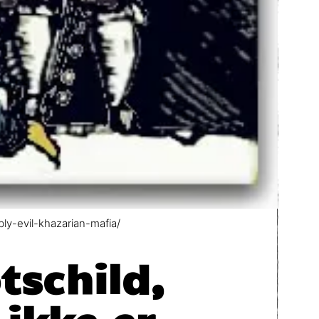
ly-evil-khazarian-mafia/
tschild,
ikke er