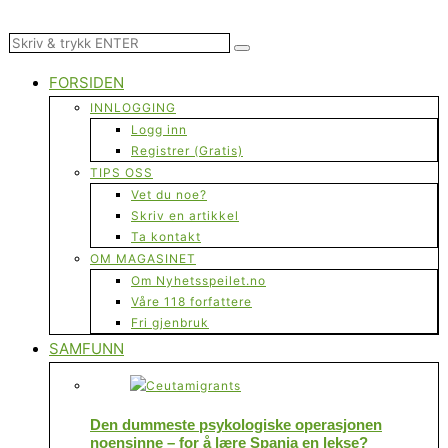
FORSIDEN
INNLOGGING
Logg inn
Registrer (Gratis)
TIPS OSS
Vet du noe?
Skriv en artikkel
Ta kontakt
OM MAGASINET
Om Nyhetsspeilet.no
Våre 118 forfattere
Fri gjenbruk
SAMFUNN
Den dummeste psykologiske operasjonen
noensinne – for å lære Spania en lekse?