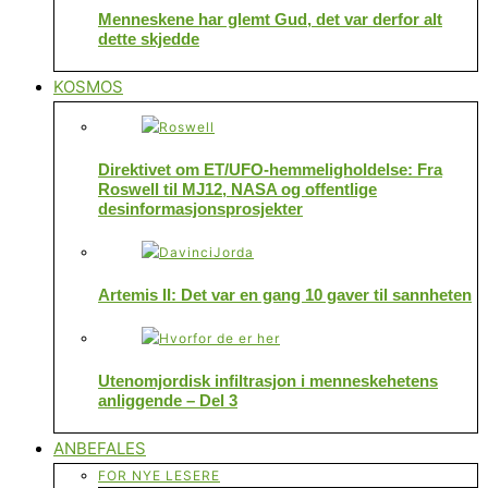
Menneskene har glemt Gud, det var derfor alt
dette skjedde
KOSMOS
Direktivet om ET/UFO-hemmeligholdelse: Fra
Roswell til MJ12, NASA og offentlige
desinformasjonsprosjekter
Artemis II: Det var en gang 10 gaver til sannheten
Utenomjordisk infiltrasjon i menneskehetens
anliggende – Del 3
ANBEFALES
FOR NYE LESERE