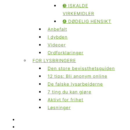
➌ ISKALDE
VIRKEMIDLER
➍ DØDELIG HENSIKT
Anbefalt
I dybden
Videoer
Ordforklaringer
FOR LYSBRINGERE
Den store bevissthetsguiden
12 tips: Bli anonym online
De falske lysarbeiderne
7 ting du kan gjøre
Aktivt for frihet
Løsninger