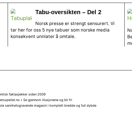
Tabu-oversikten – Del 2
Norsk presse er strengt sensurert. Vi
tar her for oss 5 nye tabuer som norske media
No
konsekvent unnlater å omtale.
Be
m
entisk faktasjekker siden 2009
tsspeilet.no » Se gjennom illusjonene og bli fri
ste sannhetsgravende magasin i komplett bredde og full dybde