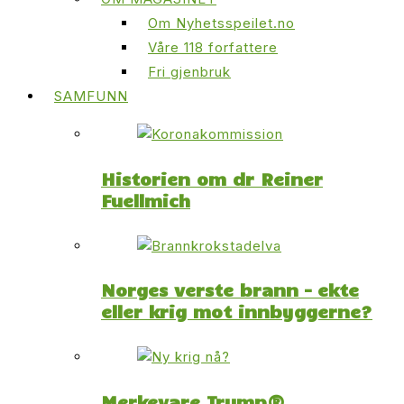
Om Nyhetsspeilet.no
Våre 118 forfattere
Fri gjenbruk
SAMFUNN
Historien om dr Reiner
Fuellmich
Norges verste brann – ekte
eller krig mot innbyggerne?
Merkevare Trump®