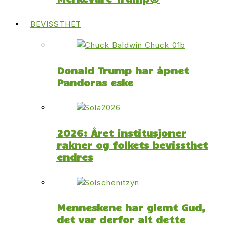
BEVISSTHET
Donald Trump har åpnet
Pandoras eske
2026: Året institusjoner
rakner og folkets bevissthet
endres
Menneskene har glemt Gud,
det var derfor alt dette