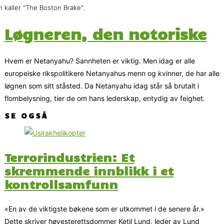
 kaller "The Boston Brake".
Løgneren, den notoriske
Hvem er Netanyahu? Sannheten er viktig. Men idag er alle
europeiske rikspolitikere Netanyahus menn og kvinner, de har alle
løgnen som sitt ståsted. Da Netanyahu idag står så brutalt i
flombelysning, tier de om hans lederskap, entydig av feighet.
SE OGSÅ
Terrorindustrien: Et
skremmende innblikk i et
kontroll­samfunn
«En av de viktigste bøkene som er utkommet i de senere år.»
Dette skriver høyesterettsdommer Ketil Lund, leder av Lund