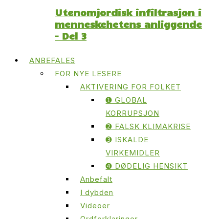
Utenomjordisk infiltrasjon i
menneskehetens anliggende
– Del 3
ANBEFALES
FOR NYE LESERE
AKTIVERING FOR FOLKET
➊ GLOBAL
KORRUPSJON
➋ FALSK KLIMAKRISE
➌ ISKALDE
VIRKEMIDLER
➍ DØDELIG HENSIKT
Anbefalt
I dybden
Videoer
Ordforklaringer