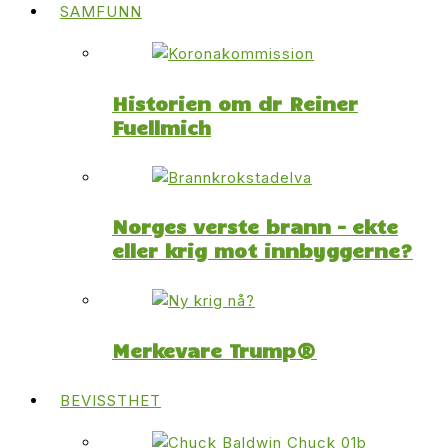
SAMFUNN
Historien om dr Reiner
Fuellmich
Norges verste brann – ekte
eller krig mot innbyggerne?
Merkevare Trump®
BEVISSTHET