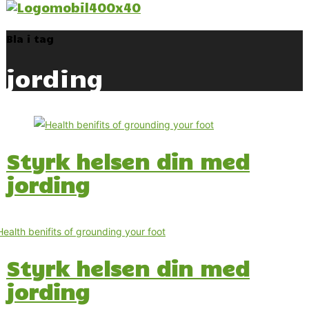
Bla i tag
jording
Styrk helsen din med
jording
Styrk helsen din med
jording