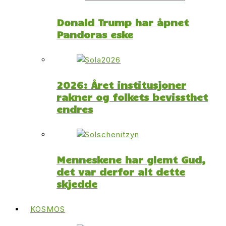
Donald Trump har åpnet
Pandoras eske
2026: Året institusjoner
rakner og folkets bevissthet
endres
Menneskene har glemt Gud,
det var derfor alt dette
skjedde
KOSMOS