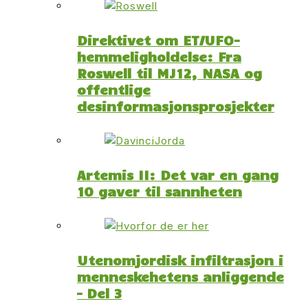
Direktivet om ET/UFO-
hemmeligholdelse: Fra
Roswell til MJ12, NASA og
offentlige
desinformasjonsprosjekter
Artemis II: Det var en gang
10 gaver til sannheten
Utenomjordisk infiltrasjon i
menneskehetens anliggende
– Del 3