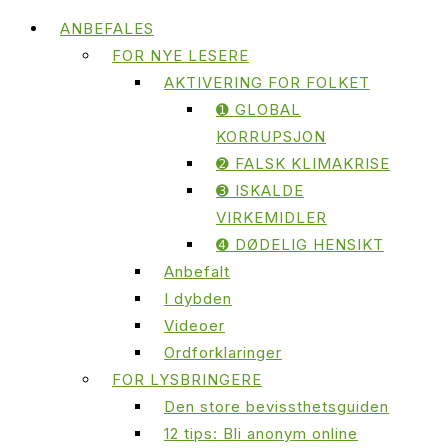
ANBEFALES
FOR NYE LESERE
AKTIVERING FOR FOLKET
➊ GLOBAL
KORRUPSJON
➋ FALSK KLIMAKRISE
➌ ISKALDE
VIRKEMIDLER
➍ DØDELIG HENSIKT
Anbefalt
I dybden
Videoer
Ordforklaringer
FOR LYSBRINGERE
Den store bevissthetsguiden
12 tips: Bli anonym online