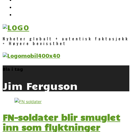
Nyheter globalt + autentisk faktasjekk
= Høyere bevissthet
Bla i tag
Jim Ferguson
FN-soldater blir smuglet
inn som flyktninger