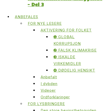
– Del 3
ANBEFALES
FOR NYE LESERE
AKTIVERING FOR FOLKET
➊ GLOBAL
KORRUPSJON
➋ FALSK KLIMAKRISE
➌ ISKALDE
VIRKEMIDLER
➍ DØDELIG HENSIKT
Anbefalt
I dybden
Videoer
Ordforklaringer
FOR LYSBRINGERE
Den store bevissthetsguiden