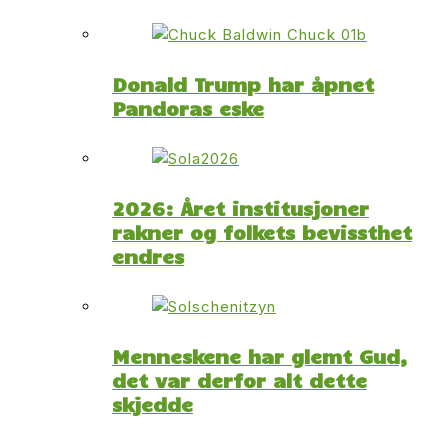
Donald Trump har åpnet
Pandoras eske
2026: Året institusjoner
rakner og folkets bevissthet
endres
Menneskene har glemt Gud,
det var derfor alt dette
skjedde