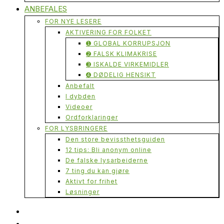
ANBEFALES
FOR NYE LESERE
AKTIVERING FOR FOLKET
➊ GLOBAL KORRUPSJON
➋ FALSK KLIMAKRISE
➌ ISKALDE VIRKEMIDLER
➍ DØDELIG HENSIKT
Anbefalt
I dybden
Videoer
Ordforklaringer
FOR LYSBRINGERE
Den store bevissthetsguiden
12 tips: Bli anonym online
De falske lysarbeiderne
7 ting du kan gjøre
Aktivt for frihet
Løsninger