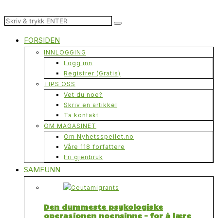
FORSIDEN
INNLOGGING
Logg inn
Registrer (Gratis)
TIPS OSS
Vet du noe?
Skriv en artikkel
Ta kontakt
OM MAGASINET
Om Nyhetsspeilet.no
Våre 118 forfattere
Fri gjenbruk
SAMFUNN
Den dummeste psykologiske
operasjonen noensinne – for å lære