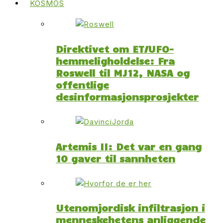
KOSMOS
Direktivet om ET/UFO-
hemmeligholdelse: Fra
Roswell til MJ12, NASA og
offentlige
desinformasjonsprosjekter
Artemis II: Det var en gang
10 gaver til sannheten
Utenomjordisk infiltrasjon i
menneskehetens anliggende