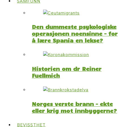
SAMFUNN
Den dummeste psykologiske
operasjonen noensinne – for
å lære Spania en lekse?
Historien om dr Reiner
Fuellmich
Norges verste brann – ekte
eller krig mot innbyggerne?
BEVISSTHET