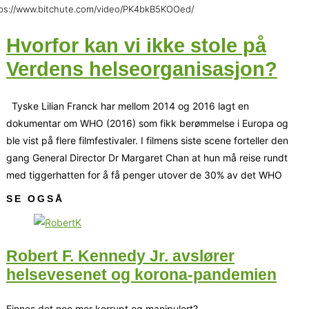
ps://www.bitchute.com/video/PK4bkB5KOOed/
Hvorfor kan vi ikke stole på
Verdens helseorganisasjon?
Tyske Lilian Franck har mellom 2014 og 2016 lagt en
dokumentar om WHO (2016) som fikk berømmelse i Europa og
ble vist på flere filmfestivaler. I filmens siste scene forteller den
gang General Director Dr Margaret Chan at hun må reise rundt
med tiggerhatten for å få penger utover de 30% av det WHO
SE OGSÅ
Robert F. Kennedy Jr. avslører
helsevesenet og korona-pandemien
Finnes det noe mer korrupt og manipulert?