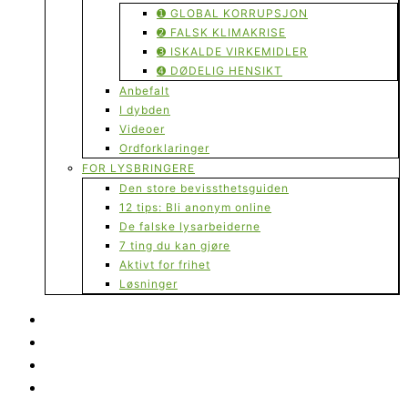
➊ GLOBAL KORRUPSJON
➋ FALSK KLIMAKRISE
➌ ISKALDE VIRKEMIDLER
➍ DØDELIG HENSIKT
Anbefalt
I dybden
Videoer
Ordforklaringer
FOR LYSBRINGERE
Den store bevissthetsguiden
12 tips: Bli anonym online
De falske lysarbeiderne
7 ting du kan gjøre
Aktivt for frihet
Løsninger