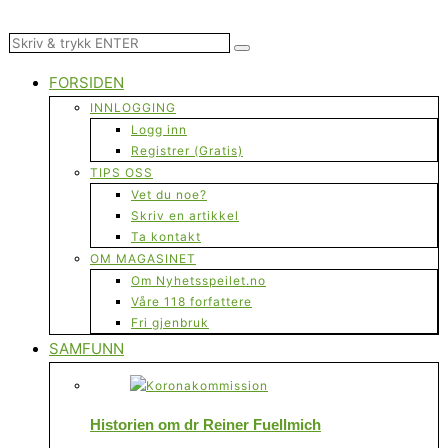
FORSIDEN
INNLOGGING
Logg inn
Registrer (Gratis)
TIPS OSS
Vet du noe?
Skriv en artikkel
Ta kontakt
OM MAGASINET
Om Nyhetsspeilet.no
Våre 118 forfattere
Fri gjenbruk
SAMFUNN
Historien om dr Reiner Fuellmich