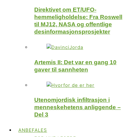
Direktivet om ET/UFO-
hemmeligholdelse: Fra Roswell
til MJ12, NASA og offentlige
desinformasjonsprosjekter
Artemis II: Det var en gang 10
gaver til sannheten
Utenomjordisk infiltrasjon i
menneskehetens anliggende –
Del 3
ANBEFALES