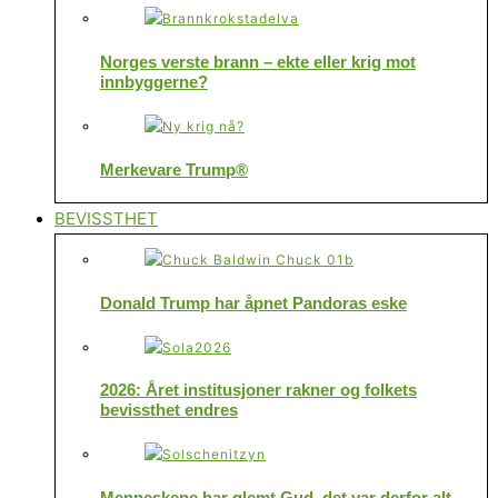
Norges verste brann – ekte eller krig mot
innbyggerne?
Merkevare Trump®
BEVISSTHET
Donald Trump har åpnet Pandoras eske
2026: Året institusjoner rakner og folkets
bevissthet endres
Menneskene har glemt Gud, det var derfor alt