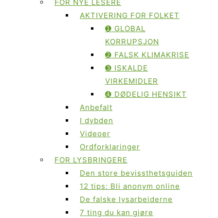
FOR NYE LESERE
AKTIVERING FOR FOLKET
➊ GLOBAL
KORRUPSJON
➋ FALSK KLIMAKRISE
➌ ISKALDE
VIRKEMIDLER
➍ DØDELIG HENSIKT
Anbefalt
I dybden
Videoer
Ordforklaringer
FOR LYSBRINGERE
Den store bevissthetsguiden
12 tips: Bli anonym online
De falske lysarbeiderne
7 ting du kan gjøre