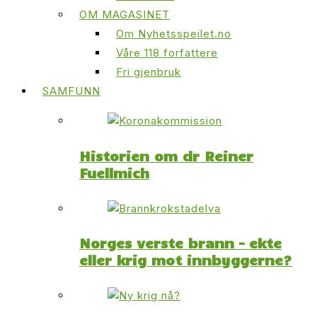
OM MAGASINET
Om Nyhetsspeilet.no
Våre 118 forfattere
Fri gjenbruk
SAMFUNN
Historien om dr Reiner
Fuellmich
Norges verste brann – ekte
eller krig mot innbyggerne?