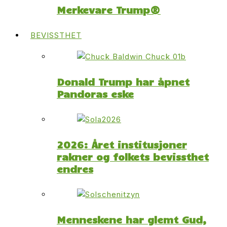
Merkevare Trump®
BEVISSTHET
Donald Trump har åpnet
Pandoras eske
2026: Året institusjoner
rakner og folkets bevissthet
endres
Menneskene har glemt Gud,