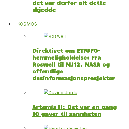
det var derfor alt dette
skjedde
KOSMOS
Direktivet om ET/UFO-
hemmeligholdelse: Fra
Roswell til MJ12, NASA og
offentlige
desinformasjonsprosjekter
Artemis II: Det var en gang
10 gaver til sannheten