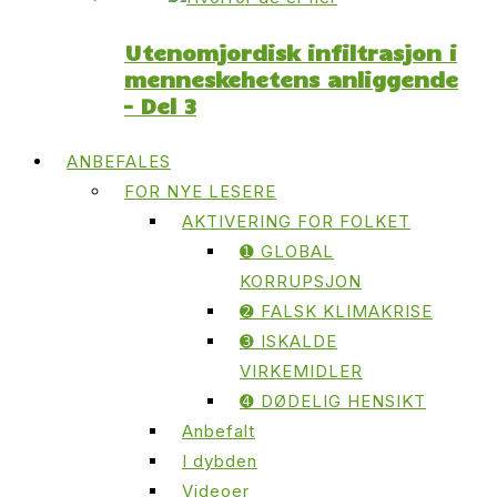
Utenomjordisk infiltrasjon i
menneskehetens anliggende
– Del 3
ANBEFALES
FOR NYE LESERE
AKTIVERING FOR FOLKET
➊ GLOBAL
KORRUPSJON
➋ FALSK KLIMAKRISE
➌ ISKALDE
VIRKEMIDLER
➍ DØDELIG HENSIKT
Anbefalt
I dybden
Videoer