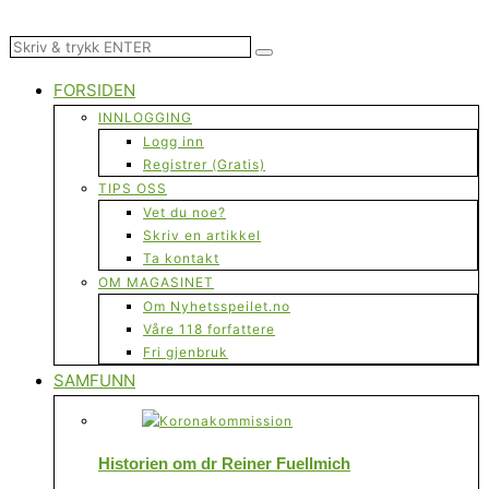
FORSIDEN
INNLOGGING
Logg inn
Registrer (Gratis)
TIPS OSS
Vet du noe?
Skriv en artikkel
Ta kontakt
OM MAGASINET
Om Nyhetsspeilet.no
Våre 118 forfattere
Fri gjenbruk
SAMFUNN
Historien om dr Reiner Fuellmich