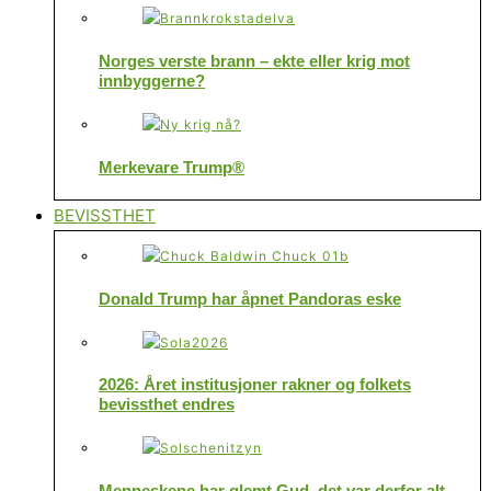
Norges verste brann – ekte eller krig mot
innbyggerne?
Merkevare Trump®
BEVISSTHET
Donald Trump har åpnet Pandoras eske
2026: Året institusjoner rakner og folkets
bevissthet endres
Menneskene har glemt Gud, det var derfor alt