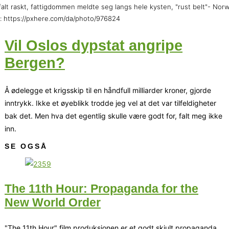
falt raskt, fattigdommen meldte seg langs hele kysten, "rust belt"- Nor
: https://pxhere.com/da/photo/976824
Vil Oslos dypstat angripe
Bergen?
Å ødelegge et krigsskip til en håndfull milliarder kroner, gjorde
inntrykk. Ikke et øyeblikk trodde jeg vel at det var tilfeldigheter
bak det. Men hva det egentlig skulle være godt for, falt meg ikke
inn.
SE OGSÅ
The 11th Hour: Propaganda for the
New World Order
"The 11th Hour" film produksjonen er et godt skjult propaganda