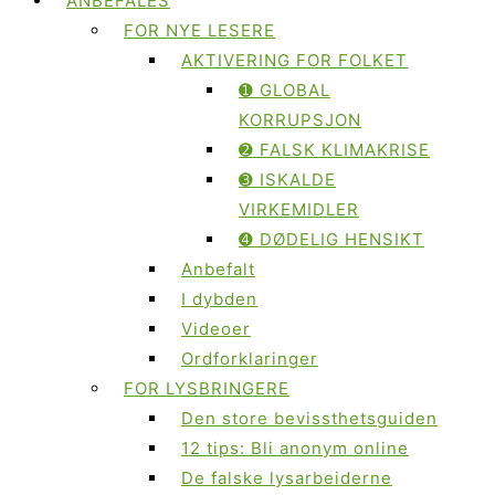
ANBEFALES
FOR NYE LESERE
AKTIVERING FOR FOLKET
➊ GLOBAL
KORRUPSJON
➋ FALSK KLIMAKRISE
➌ ISKALDE
VIRKEMIDLER
➍ DØDELIG HENSIKT
Anbefalt
I dybden
Videoer
Ordforklaringer
FOR LYSBRINGERE
Den store bevissthetsguiden
12 tips: Bli anonym online
De falske lysarbeiderne