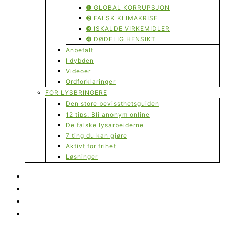
➊ GLOBAL KORRUPSJON
➋ FALSK KLIMAKRISE
➌ ISKALDE VIRKEMIDLER
➍ DØDELIG HENSIKT
Anbefalt
I dybden
Videoer
Ordforklaringer
FOR LYSBRINGERE
Den store bevissthetsguiden
12 tips: Bli anonym online
De falske lysarbeiderne
7 ting du kan gjøre
Aktivt for frihet
Løsninger