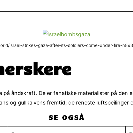
d/israel-strikes-gaza-after-its-soldiers-come-under-fire-n89
herskere
e på åndskraft. De er fanatiske materialister på den e
s og gullkalvens fremtid; de reneste luftspeilinger o
SE OGSÅ