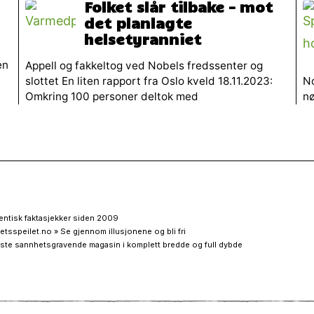
Folket slår tilbake – mot
det planlagte
helsetyranniet
en
Appell og fakkeltog ved Nobels fredssenter og
slottet En liten rapport fra Oslo kveld 18.11.2023:
No
Omkring 100 personer deltok med
nø
entisk faktasjekker siden 2009
etsspeilet.no » Se gjennom illusjonene og bli fri
ste sannhetsgravende magasin i komplett bredde og full dybde