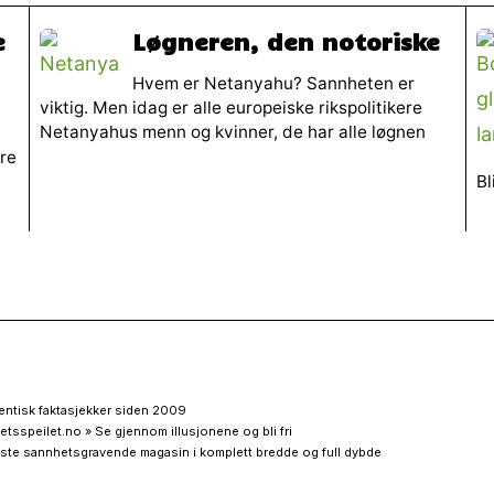
e
Løgneren, den notoriske
Hvem er Netanyahu? Sannheten er
viktig. Men idag er alle europeiske rikspolitikere
Netanyahus menn og kvinner, de har alle løgnen
re
B
entisk faktasjekker siden 2009
etsspeilet.no » Se gjennom illusjonene og bli fri
ste sannhetsgravende magasin i komplett bredde og full dybde